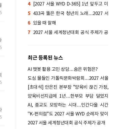
4
[2027 서울 WYD D-365] 1년 앞두고 미
울
명
5
5
니 WYD 열린다
433곡 뚫은 한국 청년의 노래…2027 서
6
울 WYD 공식 주제가로
있을 때 잘해
7
2027 서울 세계청년대회 공식 주제가 공
와
개
)
5
최근 등록된 뉴스
AI 챗봇 활용 고민 상담…숨은 위험은?
회
도심 물들인 가톨릭문화박람회…2027 서울
5
WYD 기대 높여
[초대석] 안은진 본부장 "양육비 끊긴 가정,
선지급 후 아이 치료도 재개"
양육비선지급제 1년…한부모 부담 덜었지
만
AI, 종교도 모방하는 시대…인간다울 시간
자
빼앗긴다
''K-편의점''도 2027 서울 WYD 순례자 맞이
성
5
나선다
2027 서울 세계청년대회 공식 주제가 공개