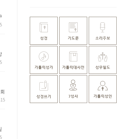
구
푸
5
망
5
대회
-15
일
아
5