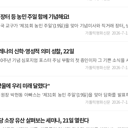
장터 등 농민 주일 함께 기념해요!
국 교구가 ‘제31회 농민 주일’(19일)을 맞아 기념미사와 직거래 장터, 
의 만남 등 다양한 행사를 마련해 도시와 농촌을
가톨릭평화신문
2026-7-1
나의 신학·영성적 의미 성찰, 22일
10주년 기념 심포지엄 포스터 주님 부활의 첫 증인이자 그 기쁜 소식을 
도들의 사도’ 성녀 마리아 막달레나의 축일 승격 10주
가톨릭평화신문
2026-7-1
울에 우리 미래 달렸다”
장 박현동 아빠스는 ‘제31회 농민 주일’(19일)을 맞아 담화를 발표
불어 살아가는 ‘생명 농업’의 중요성을 강
가톨릭평화신문
2026-7-1
 소장 유산 살펴보는 세미나, 21일 열린다