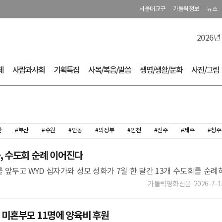
서울대교구
가톨릭정보
뉴스
2026년
체
사람과사회
기획특집
사목/복음/말씀
생명/생활/문화
사진/그림
산
#부산
#수원
#안동
#의정부
#인천
#전주
#제주
#청주
, 수도회 순례 이어진다
 앞두고 WYD 십자가와 성모 성화가 7월 한 달간 13개 수도회를 순례
 성 바오로 수녀회(대구관구)를 시작으로 살레시오 수녀회, 천주의 성 요
가톨릭평화신문
2026-7-1
 미혼부모 11명에 양육비 후원