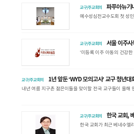
파푸아뉴기니 
교구/주교회의
예수성심전교수도회 첫 성인
에 안치하는 예식 미사가 7
아뉴기니 최초의
서울 이주사목
교구/주교회의
‘미등록 이주 아동의 건강한
날개’는 2026년 하반기 임
1년 앞둔 ‘WYD 모의고사’ 교구 청년대
교구/주교회의
내년 여름 지구촌 젊은이들을 맞이할 전국 교구들이 올해 먼
를 1년여 앞두고 각 교구는 자체 청년대회를 열어 순례와 기
한국 교회, 
교구/주교회의
한국 교회가 최근 베네수엘라
서울 중곡동 한국천주교중앙협