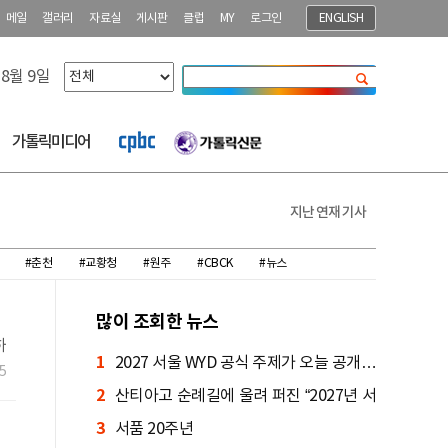
메일
갤러리
자료실
게시판
클럽
MY
로그인
ENGLISH
 8월 9일
닫기
가톨릭미디어
지난 연재 기사
#춘천
#교황청
#원주
#CBCK
#뉴스
많이 조회한 뉴스
하
1
2027 서울 WYD 공식 주제가 오늘 공개…
한
5
2
한국인 곡 선정
산티아고 순례길에 울려 퍼진 “2027년 서
3
울에서 만나요!”
서품 20주년