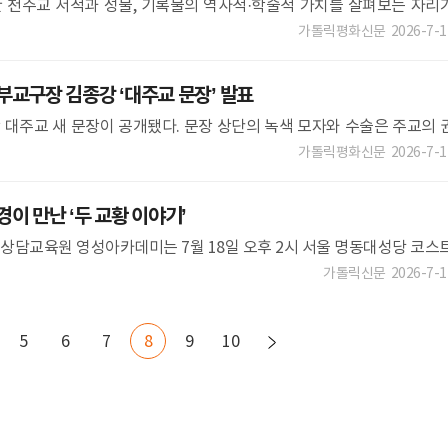
 천주교 서적과 성물, 기록물의 역사적·학술적 가치를 살펴보는 자리
도, 충청북도역사문화연구원은 21일 오후 1시 30분 충북 음성 감곡
가톨릭평화신문
2026-7-1
교구장 김종강 ‘대주교 문장’ 발표
대주교 새 문장이 공개됐다. 문장 상단의 녹색 모자와 수술은 주교의 
에 따라 수술이 3단에서 4단으로 바뀌었다. 녹색은 성령을 상징하며 성
가톨릭평화신문
2026-7-1
 만난 ‘두 교황 이야기’
담교육원 영성아카데미는 7월 18일 오후 2시 서울 명동대성당 코스
 유흥식(라자로) 추기경을 초청해 ‘유흥식 추기경이 만난 두 교황 이
가톨릭신문
2026-7-1
5
6
7
8
9
10