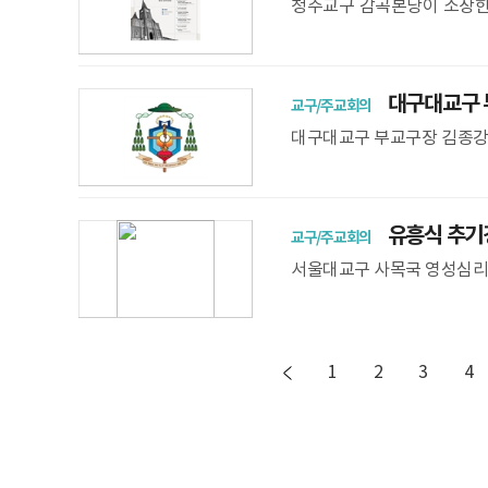
청주교구 감곡본당이 소장한
마련된다. 청주교구와 충청북
당
대구대교구 부
교구/주교회의
대구대교구 부교구장 김종강 
위를 상징한다. 대주교가 됨
께서 교구를
유흥식 추기경이
교구/주교회의
서울대교구 사목국 영성심리상
홀에서 교황청 성직자부 장관
기’ 대담을 연다.이번
1
2
3
4