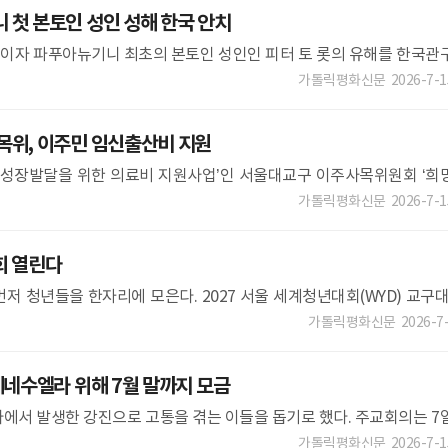
첫 본토인 성인 성해 한국 안치
이자 파푸아뉴기니 최초의 본토인 성인인 피터 토 롯의 유해를 한국관
일 수도회 본원에서 봉헌되고 있다. 예수성심전교수도회 첫 성인이자 파
가톨릭평화신문
2026-7-1
위, 이주민 임신출산비 지원
 성장발달을 위한 의료비 지원사업’인 서울대교구 이주사목위원회 ‘희
신출산비 지원 신청을 받고 있다. 신청은
가톨릭평화신문
2026-7-1
회 열린다
저 청년들을 한자리에 모은다. 2027 서울 세계청년대회(WYD) 교구
도·축제&mi
가톨릭평화신문
2026-7
베네수엘라 위해 7월 말까지 모금
에서 발생한 강진으로 고통을 겪는 이들을 돕기로 했다. 주교회의는 7
의회에서 상임위원회 회의를 열고, 각 교구 지원금을 7월 말까지 모
가톨릭평화신문
2026-7-1