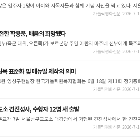
은 입주자 1명이 아이와 사목자들과 함께 기념 사진을 찍고 있다. 서
위원회 산하 미혼부모기금위원회(위원장 박정우 신부)는 11일 서울 
가톨릭평화신문
2026-7-1
한 학용품, 배움의 희망됐다
부(육군 대위, 오른쪽)가 보르본당 주임 이란지 마주네 신부에게 묵주
부대 제공 아프리카 남수단 보르 지역에서 유엔 평화유지활동(UN PKO
가톨릭평화신문
2026-7-1
원목 표준화 및 매뉴얼 제작의 의미
원 영성구현실장 한국가톨릭원목자협회는 6월 18일 제11회 정기총
체적인 지침을 담은 ‘원목 매뉴얼’을 처음 제정해 봉헌했다.(본
가톨릭평화신문
2026-7-1
 견진성사, 수형자 12명 새 출발
주교가 7일 서울남부교도소 대강당에서 거행된 견진성사에서 한 견진
다 7일 서울남부교도소에서 서울대교구 보좌 구요비 주교 주례로 견진
가톨릭평화신문
2026-7-1