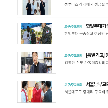
성루이즈의 집에서 성금을 받
생명위 제공 서울대교구 생명
동 교구청에
한빛부대가 전
교구/주교회의
한빛부대 군종장교 여상민 신
성경을 전달하고 있다. 한빛
임무를
[특별기고] 
교구/주교회의
김평만 신부 가톨릭중앙의료
에서 표준화한 원목 활동의 구
서울남부교도소
교구/주교회의
서울대교구 총대리 구요비 
의 이마에 성유를 바르고 있
사가 거행됐다.