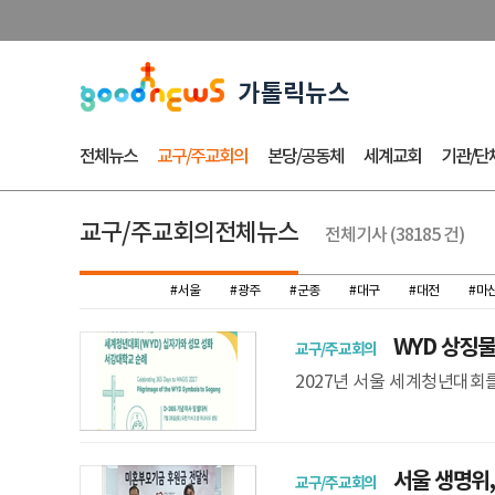
전체뉴스
교구/주교회의
본당/공동체
세계교회
기관/단
교구/주교회의전체뉴스
전체기사 (38185 건)
#서울
#광주
#군종
#대구
#대전
#마
WYD 상징물
교구/주교회의
2027년 서울 세계청년대회를
고 있다. 지난 1일 샬트르
의료
서울 생명위,
교구/주교회의