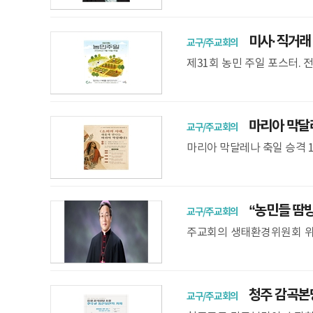
베네수엘라 주교회의
미사·직거래 
교구/주교회의
제31회 농민 주일 포스터. 전
명농산물 나눔, 농민과 신자
마리아 막달레
교구/주교회의
마리아 막달레나 축일 승격 
도들에게 가장 먼저 전한 ‘사
“농민들 땀방
교구/주교회의
주교회의 생태환경위원회 위원
고, 기후위기 시대 자연과 더
청주 감곡본당
교구/주교회의