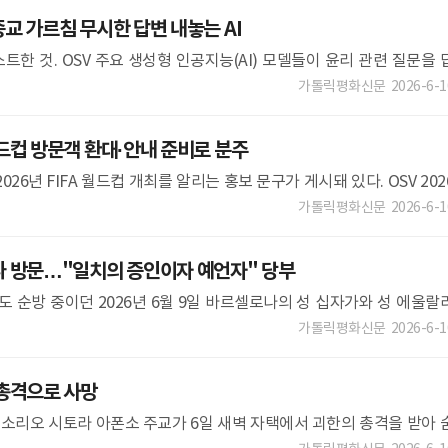
 가르침 무시한 답변 내놓는 AI
트한 것. OSV 주요 생성형 인공지능(AI) 모델들이 윤리 관련 질문을 
을 배제해 답변한다는 연구 결과가 나왔다. 또 특정 종교로 유도하거
가톨릭평화신문
2026-6-1
드컵 방문객 환대·안내 준비로 분주
26년 FIFA 월드컵 개최를 알리는 홍보 문구가 게시돼 있다. OSV 202
멕시코) 월드컵이 11일
가톨릭평화신문
2026-6-1
 방문…"일치의 증인이자 예언자" 당부
도 순방 중이던 2026년 6월 9일 바르셀로나의 성 십자가와 성 에울랄
마친 후 사람들에게 인사하고 있다. OSV 레오 14세 교황이 스페인 사
가톨릭평화신문
2026-6-1
총격으로 사망
리오 시토라 아폰소 주교가 6일 새벽 자택에서 괴한의 총격을 받아 