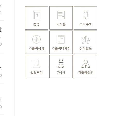
년
개
1
환
신
0
도
청
0
하
0