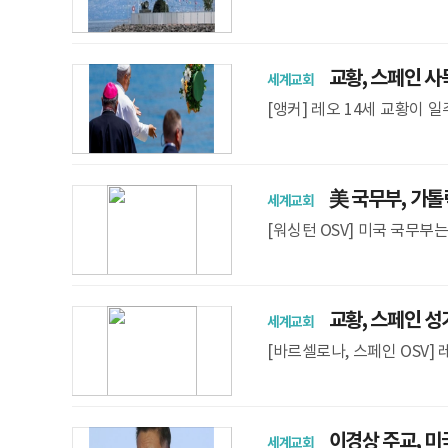
비 초소에 깃발이 펄럭이고 있
qu
교황, 스페인 사
세계교회
[앵커] 레오 14세 교황이
페인 방문 동안 교황은 현지
美 국무부, 가톨
세계교회
[워싱턴 OSV] 미국 국무부는
c Relief Services, 
교황, 스페인 성가
세계교회
[바르셀로나, 스페인 OSV]
대성당 ‘예수 그리스도의 탑’
은 세계
이경상 주교, 미
세계교회