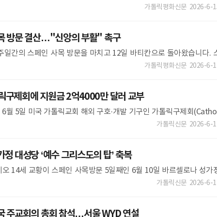
다. G7 국가 주교회의는 6월 15일부터 17일까지 열리는 회의에 앞서 
가톨릭평화신문
2026-6-1
목 방문 결산…"신앙의 부활" 촉구
 일주일간의 스페인 사목 방문을 마치고 12일 바티칸으로 돌아왔습니다. 
 공동체와 미사를 봉헌하고 사그라다 파밀리아 성당 중앙 첨탑인 '예수
가톨릭평화신문
2026-6-1
릭구제회에 지원금 2억4000만 달러 교부
 6월 5일 미국 가톨릭교회 해외 구호·개발 기구인 가톨릭구제회(Cathol
CRS)에 인도주의 재난 대응 지원금 2억4000만 달러(한화 약3656억
가톨릭신문
2026-6-1
정 대성당 ‘예수 그리스도의 탑’ 축복
 레오 14세 교황이 스페인 사목방문 5일째인 6월 10일 바르셀로나 성가
을 축복했다. 예수 그리스도의 탑은 172m가 넘는 높이로, 성가정 대성
가톨릭신문
2026-6-1
국 주교회의 총회 참석…서울 WYD 연설