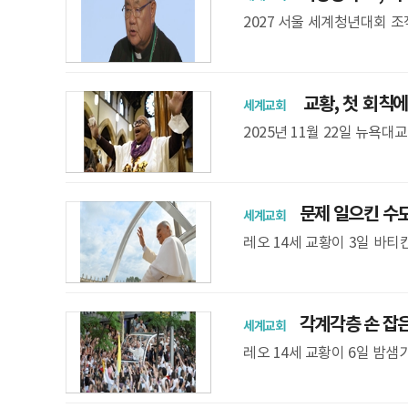
2027 서울 세계청년대회 
6월 10일 플로리다주 올랜
최될 세계
교황, 첫 회칙에서
세계교회
영’
2025년 11월 22일 뉴욕
자가 하느님에 대한 찬미를 드
문제 일으킨 수도
세계교회
레오 14세 교황이 3일 바티
원에서 교회법상 심각한 문제
은 5
각계각층 손 잡은 
세계교회
레오 14세 교황이 6일 밤
며 현지 청년들의 환영을 받고