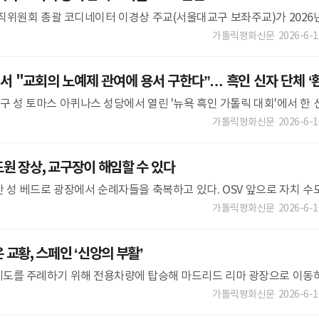
조직위원회 총괄 코디네이터 이경상 주교(서울대교구 보좌주교)가 2026
도에서 열린 미국 가톨릭 주교회의 연례 봄 회의에서 2027년 서울에서 
가톨릭평화신문
2026-6-1
 "교회의 노예제 관여에 용서 구한다”… 흑인 신자 단체 ‘
대교구 성 토마스 아퀴나스 성당에서 열린 '뉴욕 흑인 가톨릭 대회'에서 한 
리고 있다. OSV “수많은 이가 겪은 거대
가톨릭평화신문
2026-6-1
원 장상, 교구장이 해임할 수 있다
칸 성 베드로 광장에서 순례자들을 축복하고 있다. OSV 앞으로 자치 수
를 일으킨 회원은 지역 교구장 주교의 권한으로 해임할 수 있다. 교황
가톨릭평화신문
2026-6-1
교황, 스페인 ‘신앙의 부활’
샘기도를 주례하기 위해 전용차량에 탑승해 마드리드 리마 광장으로 이동
 있다. OSV 120만 신자들과 성체 거동·미사 거행 바르셀로나
가톨릭평화신문
2026-6-1