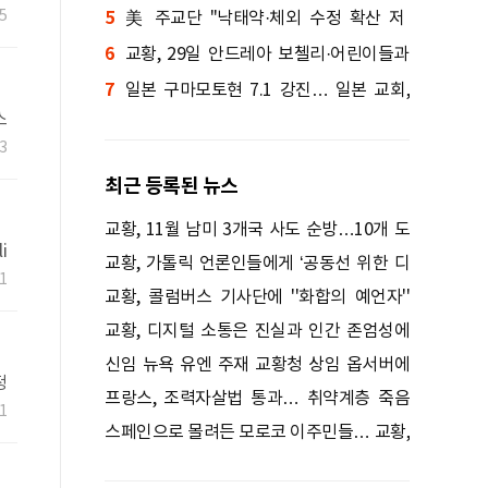
&
5
5
문
美 주교단 "낙태약·체외 수정 확산 저
6
지"…전국적 기도와 행동 촉구
교황, 29일 안드레아 보첼리·어린이들과
7
''평화의 찬가'' 노래한다.
일본 구마모토현 7.1 강진… 일본 교회,
스
피해 복구 지원 호소
3
최근 등록된 뉴스
교황, 11월 남미 3개국 사도 순방…10개 도
i
시 방문
교황, 가톨릭 언론인들에게 ‘공동선 위한 디
1
지털 소통’ 당부
교황, 콜럼버스 기사단에 ''화합의 예언자''
촉구
교황, 디지털 소통은 진실과 인간 존엄성에
봉사해야
신임 뉴욕 유엔 주재 교황청 상임 옵서버에
정
레바논 출신 대주교
프랑스, 조력자살법 통과… 취약계층 죽음
당
1
내몰 우려
스페인으로 몰려든 모로코 이주민들… 교황,
해결책 촉구