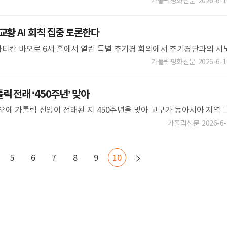
 모잠비크 켈리마네교구장 오소리오 시토라 아폰소 주교가 6일 새벽 주교관
가톨릭평화신문
2026-6-1
교황 AI 회칙 집중 토론한다
일 바티칸 바오로 6세 홀에서 열린 특별 추기경 회의에서 추기경단과의 시
을 가지고 있다. OSV 이달 말 바티칸에서 열리는 특별 추기경 회의(Ex
가톨릭평화신문
2026-6-1
 전래 ‘450주년’ 맞아
카오에 가톨릭 신앙이 전래된 지 450주년을 맞아 교구가 동아시아 지역 
역할을 해 온 사실을 조명하고 있다. 마카오는 1557년부터 1999년까
가톨릭신문
2026-6-
5
6
7
8
9
10