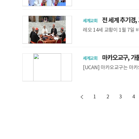
졌다. 향년 54세. OSV
서 괴한의
전 세계 추기경, 
세계교회
레오 14세 교황이 1월 7
드 모임에 참여해 경청의 시간
마카오교구, 가톨릭
세계교회
[UCAN] 마카오교구는 마
리스도교 신앙 전파에 거점 
포르투갈 식민
1
2
3
4