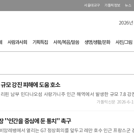
서울대교구
가톨릭정보
뉴스
2026년
체
사람과사회
기획특집
사목/복음/말씀
생명/생활/문화
사진/그림
 규모 강진 피해에 도움 호소
 필리핀 남부 민다나오섬 사랑가니주 인근 해역에서 발생한 규모 7.8 강
다. 이번 지진으로 최소 41명이 숨진 것으로 확인됐다. 이날 발생한 
가톨릭신문
2026-6-1
 ''인간을 중심에 둔 통치'' 촉구
스 에비앙레뱅에서 열리는 G7 정상회의를 앞두고 레만 호수 인근 프랑스군 