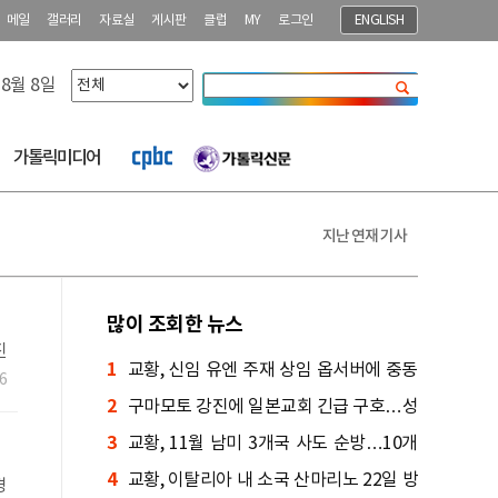
메일
갤러리
자료실
게시판
클럽
MY
로그인
ENGLISH
 8월 8일
닫기
가톨릭미디어
지난 연재 기사
많이 조회한 뉴스
진
1
교황, 신임 유엔 주재 상임 옵서버에 중동
지
6
2
통 대주교 임명
구마모토 강진에 일본교회 긴급 구호…성
3
당도 큰 피해
교황, 11월 남미 3개국 사도 순방…10개
4
도시 방문
교황, 이탈리아 내 소국 산마리노 22일 방
경