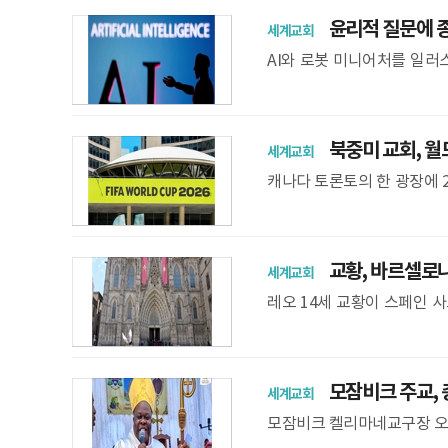
윤리적 질문에 종교
세계교회
AI와 로봇 미니어처를 일러스
하는 과정에서 종교의 가르침
바하
북중미 교회, 월
세계교회
캐나다 토론토의 한 광장에 20
FIFA 북중미(미국·캐나다·
교황, 바르셀로나
세계교회
레오 14세 교황이 스페인 사
아 대성당에서 정오 기도를 
방
모잠비크 주교, 
세계교회
모잠비크 켈리마네교구장 오소