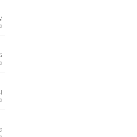
답
나
0
6
0
리
목
0
숨