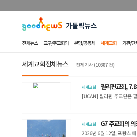
전체뉴스
교구/주교회의
본당/공동체
세계교회
기관/단
세계교회전체뉴스
전체기사 (10387 건)
필리핀교회, 7.8
세계교회
[UCAN] 필리핀 주교단은
피해자들을 도와달라고 호소했
진의 영향으로
G7 주교회의 의장
세계교회
2026년 6월 12일, 프랑