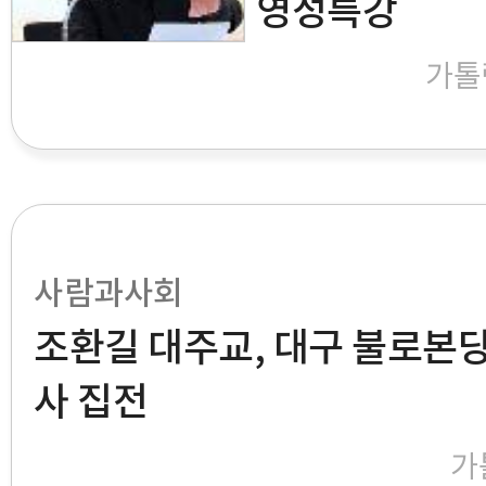
영성특강
가톨
사람과사회
조환길 대주교, 대구 불로본당
사 집전
가