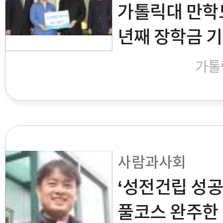
가톨릭대 만학도
년째 장학금 
가톨
사람과사회
‘성전건립 성공
풀코스 완주한