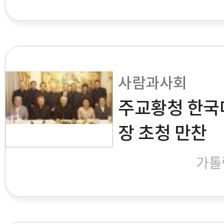
사람과사회
주교황청 한국
장 초청 만찬
가톨