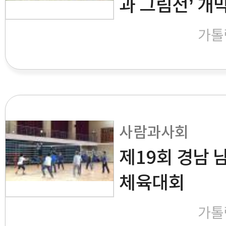
과 그림전’ 개
가톨
사람과사회
제19회 경남 
체육대회
가톨