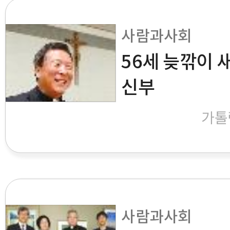
사람과사회
56세 늦깎이 
신부
가톨
사람과사회