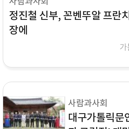
사람과사회
정진철 신부, 꼰벤뚜알 프란
장에
가
사람과사회
대구가톨릭문인회