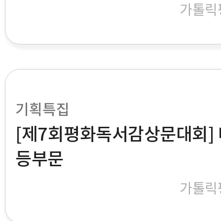
가톨릭
기획특집
[제7회평화독서감상문대회] 
등부문
가톨릭