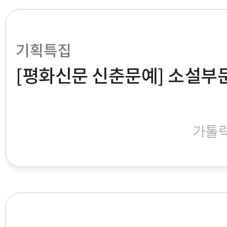
기획특집
[평화신문 신춘문예] 소설부
가톨