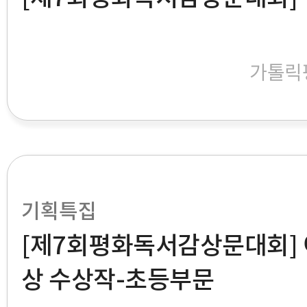
가톨릭
기획특집
[제7회평화독서감상문대회]
상 수상작-초등부문