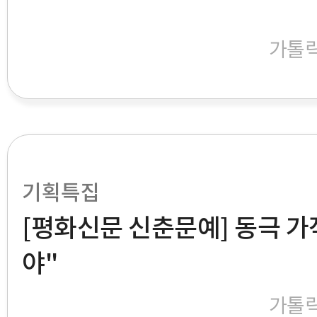
가톨
기획특집
[평화신문 신춘문예] 동극 가
야"
가톨