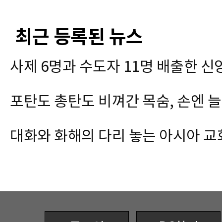
최근 등록된 뉴스
사제 6명과 수도자 11명 배출한 신
포탄도 총탄도 비껴간 목숨, 손엔 