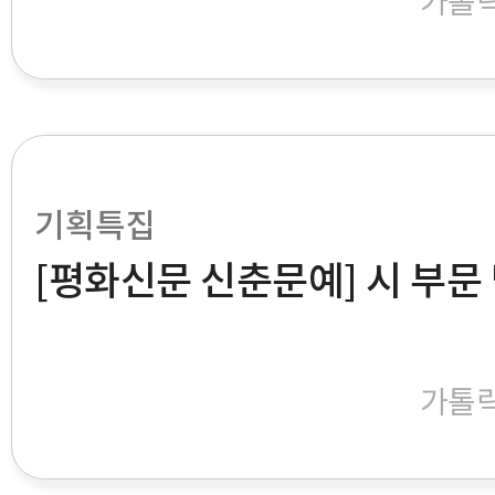
가톨
기획특집
[평화신문 신춘문예] 시 부문
가톨