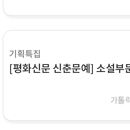
기획특집
[평화신문 신춘문예] 소설부
가톨