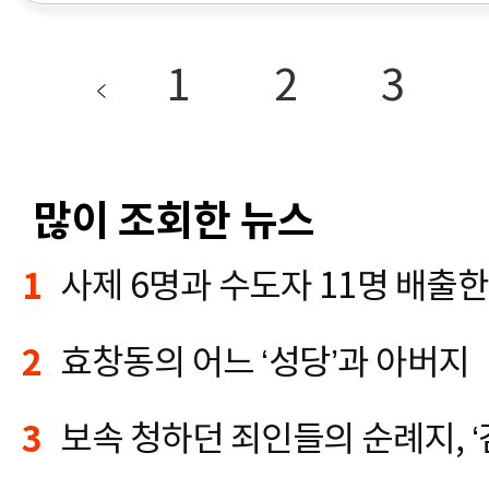
1
2
3
많이 조회한 뉴스
1
사제 6명과 수도자 11명 배출한
2
효창동의 어느 ‘성당’과 아버지
3