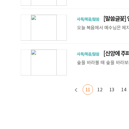
든 일이 있었다. 그래서 유
두 아들과 함께
[말씀글꽃] 
사목/복음/말씀
오늘 복음에서 예수님은 제자들
16 참조) 소금은 녹아 사라
바로
[신앙에 주파
사목/복음/말씀
숲을 바라볼 때 숲을 바라보
바라보는 사람이 있고 부분을
의 나무들을 바라보다
11
12
13
14