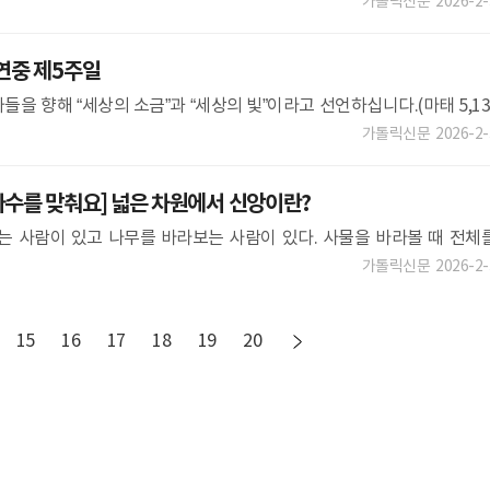
다 베들레헴에 살던 한 사람이 모압 지방에서 나그네살이를 하려고 아내
가톨릭신문
2026-2-
연중 제5주일
을 향해 “세상의 소금”과 “세상의 빛”이라고 선언하십니다.(마태 5,13
질 때 제 역할을 하고, 빛은 드러날 때 세상을 밝힙니다. 그리스도인의 삶
가톨릭신문
2026-2-
수를 맞춰요] 넓은 차원에서 신앙이란?
는 사람이 있고 나무를 바라보는 사람이 있다. 사물을 바라볼 때 전체
 바라보는 사람이 있다. 신앙을 바라볼 때도 마찬가지다. 부분적인 신
가톨릭신문
2026-2-
15
16
17
18
19
20