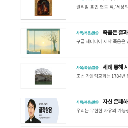
윌리엄 홀먼 헌트 작, ‘세상
‘먹고 싶게 만드는 맛’, 노을
죽음은 결과가
사목/복음/말씀
구글 제미나이 제작 죽음은 
은 연결된 하나의 계통이며 
세례 통해 사
사목/복음/말씀
조선 가톨릭교회는 1784년 
역에 복음을 선포할 토대를 
자신 은폐하는
사목/복음/말씀
우리는 무한한 자유의 가능성
되는 순간이기도 하다 철학상