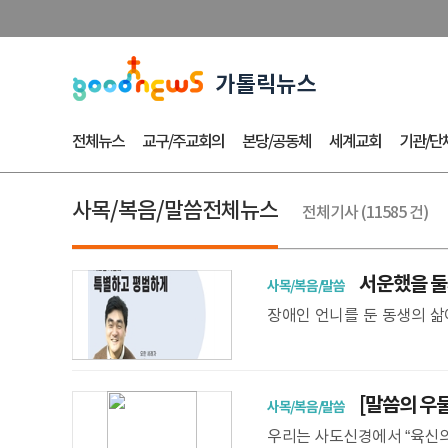
전체뉴스
교구/주교회의
본당/공동체
세계교회
기관/단
사목/복음/말씀전체뉴스
전체기사 (11585 건)
서운했을 둘
사목/복음/말씀
장애인 언니를 둔 동생의 삶
랐다. 사람은 뛰어난 현인이
다. 내 아
[말씀의 우물
사목/복음/말씀
우리는 사도신경에서 “육신의