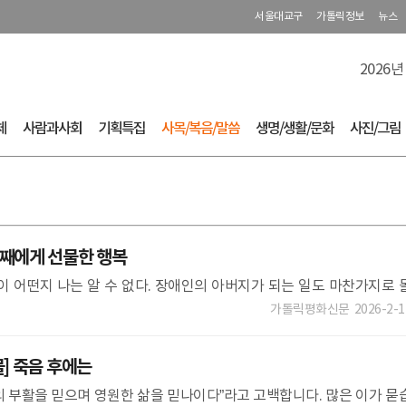
서울대교구
가톨릭정보
뉴스
2026년
체
사람과사회
기획특집
사목/복음/말씀
생명/생활/문화
사진/그림
째에게 선물한 행복
이 어떤지 나는 알 수 없다. 장애인의 아버지가 되는 일도 마찬가지로 
 아닌 이상, 제 입장의 앎에만 충실하기 마련이고, 나는 물론 현인이 아
가톨릭평화신문
2026-2-1
] 죽음 후에는
 부활을 믿으며 영원한 삶을 믿나이다”라고 고백합니다. 많은 이가 묻