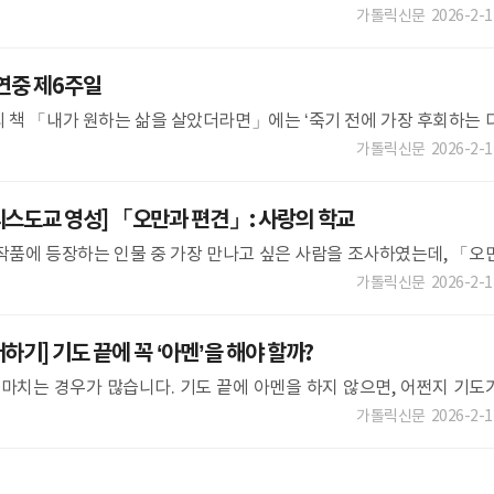
 부활할 수 있는가? 부활한 사람 모습은 어떠한가? 흔히 말하는 연옥은 
가톨릭신문
2026-2-1
연중 제6주일
 책 「내가 원하는 삶을 살았더라면」에는 ‘죽기 전에 가장 후회하는 
용은 아래와 같습니다. 1) 나 자신에게 솔직한 인생을 살지 못했다(남을 
가톨릭신문
2026-2-1
스도교 영성] 「오만과 편견」: 사랑의 학교
작품에 등장하는 인물 중 가장 만나고 싶은 사람을 조사하였는데, 「오
 단연 1등으로 뽑혔다. 차갑고 불친절해 보이는 남자가 사랑하는 여인
가톨릭신문
2026-2-1
기] 기도 끝에 꼭 ‘아멘’을 해야 할까?
끝마치는 경우가 많습니다. 기도 끝에 아멘을 하지 않으면, 어쩐지 기도
 듭니다. 아멘이 뭐길래 이렇게 자주 말하는 걸까요
가톨릭신문
2026-2-1