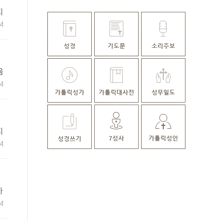
지
4
음
4
지
4
가
4