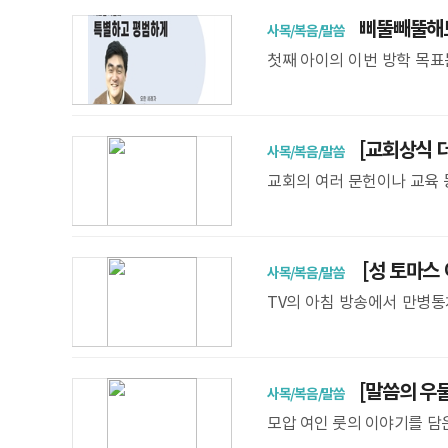
삐뚤빼뚤해도
사목/복음/말씀
첫째 아이의 이번 방학 목표
을 쥐지 못한다. 글은 더듬더
1학년에
[교회상식 더
사목/복음/말씀
교회의 여러 문헌이나 교육 
다. 그런데 우리말이 아니어
다. 우리말로 번역
[성 토마스 
사목/복음/말씀
한 행복 추구
TV의 아침 방송에서 만병
나는 다양한 질병을 막아낼 
에게 물어 자신의 병을 치유
[말씀의 우물
사목/복음/말씀
모압 여인 룻의 이야기를 담