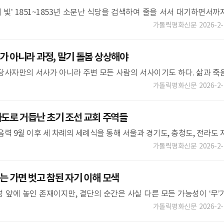
의 빛’ 1851~1853년 소문난 식당을 검색하여 줄을 서서 대기하면서까
과 석양을
가톨릭평화신문
2026-2-
 아니라 과정, 말기 돌봄 상상해야
당사자만의 서사가 아니라 주변 모든 사람의 서사이기도 하다. 삶과 죽
죽음까지가 삶이다. 그러므로 죽음은 별스러운 것이 아니다. 어느 날 부
가톨릭평화신문
2026-2-
도로 거듭난 초기 조선 교회 주역들
음력 9월 이후 세 차례의 세례식을 통해 서울과 경기도, 충청도, 전라도 
마련했다. 권철신·일신 형제가 학문을 토론했다고 전해지는 한감개 감호
가톨릭평화신문
2026-2-
 가면 벗고 참된 자기 이해 모색
 앞에 놓인 존재이지만, 결단의 순간은 사실 다른 모든 가능성이 ‘무’
담은 자주 고단한 인생
가톨릭평화신문
2026-2-