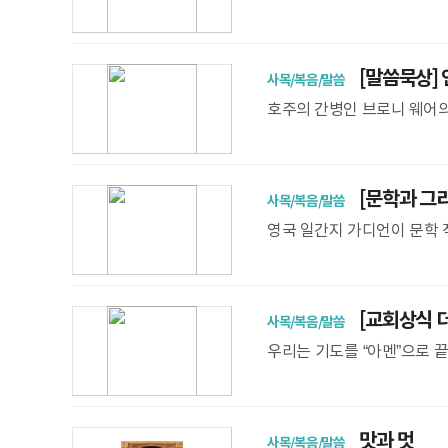
니다. “죽은 육신이 어떻게
떤 모습인가?” 어
[말씀묵상] 
사목/복음/말씀
호주의 간병인 브로니 웨어의
섯 가지’가 나옵니다. 그 내
식하며 살았다)
[문학과 그리
사목/복음/말씀
영국 일간지 가디언이 문학 
과 편견」의 주인공 다아시가
가족을 남몰래 보호하
[교회상식 더하
사목/복음/말씀
우리는 기도를 “아멘”으로 
끝나지 않은 것 같은 기분도
맛과 멋
사목/복음/말씀