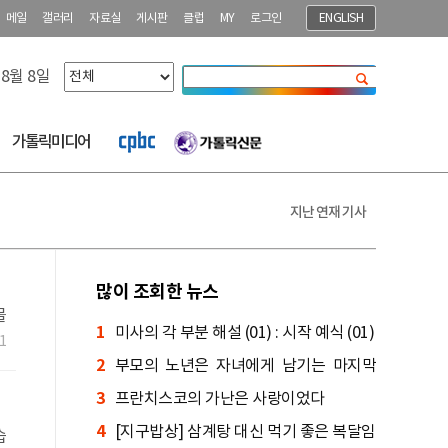
메일
갤러리
자료실
게시판
클럽
MY
로그인
ENGLISH
 8월 8일
닫기
가톨릭미디어
지난 연재 기사
많이 조회한 뉴스
몰
1
미사의 각 부분 해설 (01) : 시작 예식 (01)
니
1
2
부모의 노년은 자녀에게 남기는 마지막
3
가르침
프란치스코의 가난은 사랑이었다
4
[지구밥상] 삼계탕 대신 먹기 좋은 복달임
습