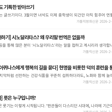
 기특한 받아쓰기
는 글쓰기이다. 3월이면 녀석도 이제 중학생이 되건만 아직 힘주어 연
듬 읽는 것 같은데 뭘 길게 쓴 걸 본 적 없다. 비장애인 아이라면 초등학
가톨릭평화신문
2026-2-
하기] 시노달리타스? 왜 우리말 번역은 없을까
등을 통해 많은 분이 ‘시노달리타스’라는 말을 접하고 계시리라 생각합
서 그런지 자꾸 들어도 ‘무슨 뜻이었더라?’ 하고 다시 생각하게 되곤 합
가톨릭신문
2026-2-
아퀴나스에게 행복의 길을 묻다] 현명을 비롯한 덕의 훈련을 
통치약처럼 선전하는 건강식품을 꾸준히 섭취하더라도, 노화와 함께 늘
수는 없다. 병에 걸리면 대부분의 사람은 인터넷에서 검색하거나 지인
가톨릭신문
2026-2-
] 룻은 누구입니까?
은 룻기는 이렇게 시작됩니다. “판관들이 다스리던 시대에, 나라에 기근