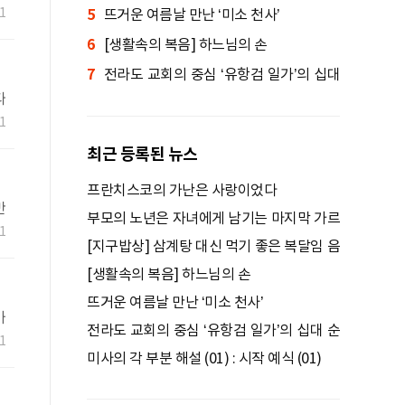
어
1
5
음식
뜨거운 여름날 만난 ‘미소 천사’
6
[생활속의 복음] 하느님의 손
7
전라도 교회의 중심 ‘유항검 일가’의 십대
다
순교자들
의
1
최근 등록된 뉴스
프란치스코의 가난은 사랑이었다
만
부모의 노년은 자녀에게 남기는 마지막 가르
의
1
침
[지구밥상] 삼계탕 대신 먹기 좋은 복달임 음
식
[생활속의 복음] 하느님의 손
뜨거운 여름날 만난 ‘미소 천사’
가
전라도 교회의 중심 ‘유항검 일가’의 십대 순
1
교자들
미사의 각 부분 해설 (01) : 시작 예식 (01)