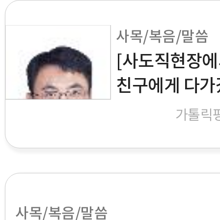
사목/복음/말씀
[사도직현장에서
친구에게 다가
가톨릭
사목/복음/말씀