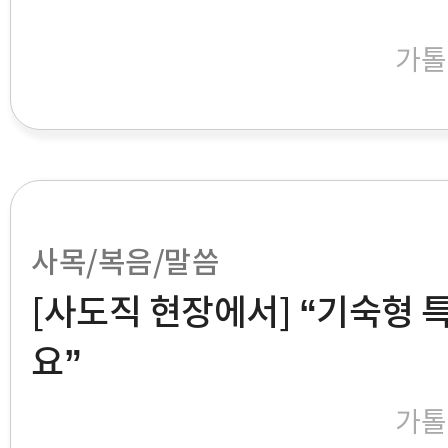
가톨
사목/복음/말씀
[사도직 현장에서] “기숙형 
요”
가톨