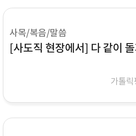
사목/복음/말씀
[사도직 현장에서] 다 같이 돌
가톨릭