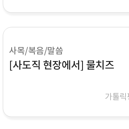
사목/복음/말씀
[사도직 현장에서] 물치즈
가톨릭