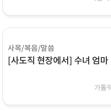
사목/복음/말씀
[사도직 현장에서] 수녀 엄마
가톨