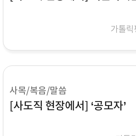
가톨릭
사목/복음/말씀
[사도직 현장에서] ‘공모자’