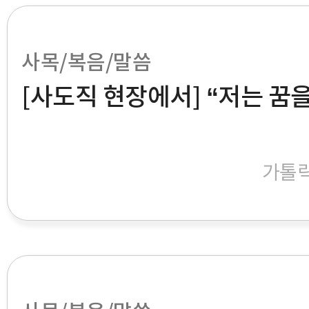
사목/복음/말씀
[사도직 현장에서] “저는 꿈
가톨