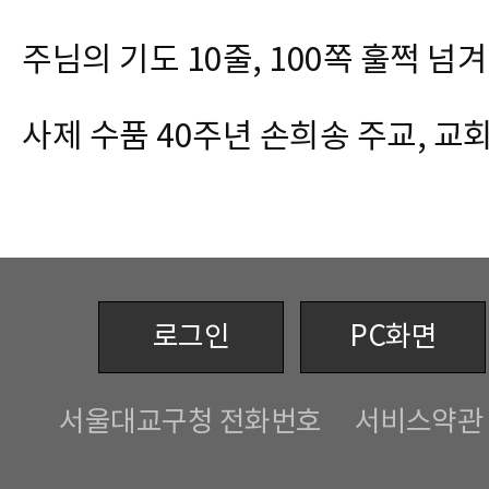
주님의 기도 10줄, 100쪽 훌쩍 넘
사제 수품 40주년 손희송 주교, 교
로그인
PC화면
서울대교구청 전화번호
서비스약관