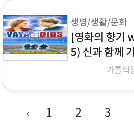
생명/생활/문화
[영화의 향기 wi
5) 신과 함께 
가톨릭
1
2
3