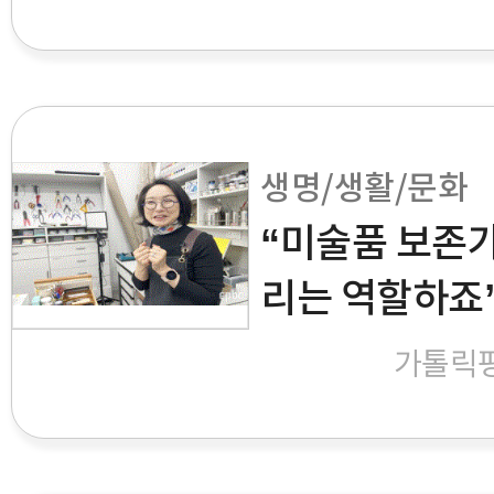
생명/생활/문화
“미술품 보존가
리는 역할하죠
가톨릭