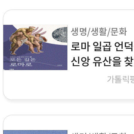
생명/생활/문화
로마 일곱 언덕
신앙 유산을 
가톨릭