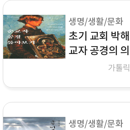
생명/생활/문화
초기 교회 박해
교자 공경의 
가톨
생명/생활/문화