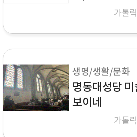
가톨
생명/생활/문화
명동대성당 미술
보이네
가톨