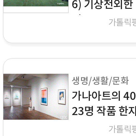
6) 기상천외한
기
가톨릭
생명/생활/문화
가나아트의 40
23명 작품 한
가톨릭