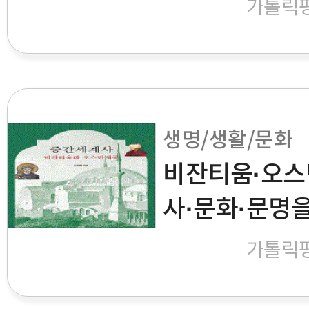
가톨릭
생명/생활/문화
비잔티움·오스
사·문화·문명
가톨릭