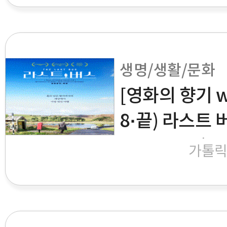
생명/생활/문화
[영화의 향기 wi
8·끝) 라스트 버
Bus, 2023)
가톨