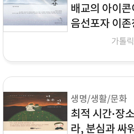
배교의 아이콘
음선포자 이존
가톨
생명/생활/문화
최적 시간·장소
라, 분심과 싸