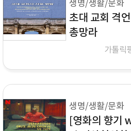
생명/생활/문화
초대 교회 격언
총망라
가톨릭
생명/생활/문화
[영화의 향기 wi