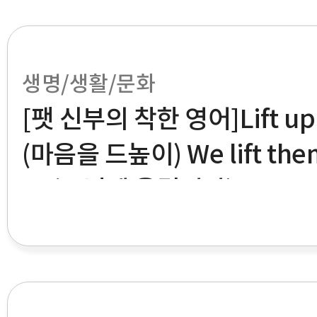
생명/생활/문화
[팻 신부의 착한 영어]Lift up y
(마음을 드높이) We lift them
d. (주님께 올립니다)