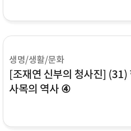
생명/생활/문화
[조재연 신부의 청사진] (31
사목의 역사 ④