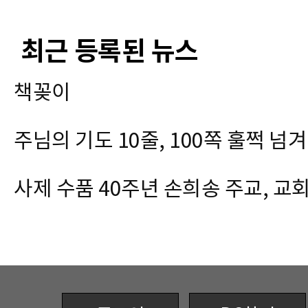
최근 등록된 뉴스
책꽂이
주님의 기도 10줄, 100쪽 훌쩍 넘
사제 수품 40주년 손희송 주교, 교