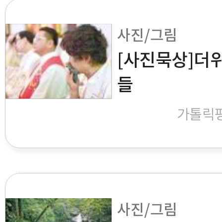
사진/그림
[사진묵상]더
들
가톨릭
사진/그림