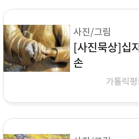
사진/그림
[사진묵상]십자
손
가톨릭평