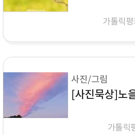
가톨릭평
사진/그림
[사진묵상]노
가톨릭