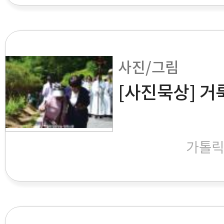
사진/그림
[사진묵상] 거
가톨