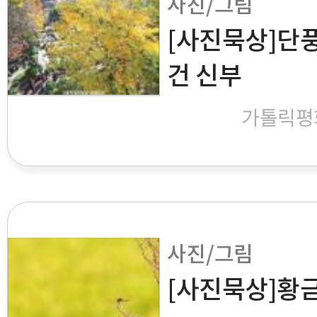
사진/그림
[사진묵상]단풍
건 신부
가톨릭평
사진/그림
[사진묵상]황