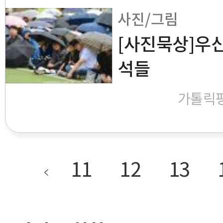
사진/그림
[사진묵상]우산
석들
가톨릭
11
12
13