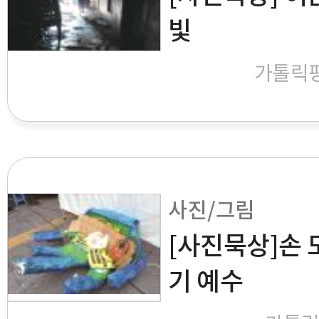
빛
가톨릭
사진/그림
[사진묵상]손 
기 예수