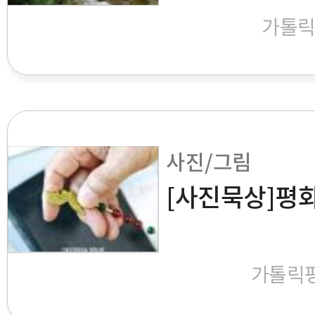
가톨
사진/그림
[사진묵상]평화
가톨릭