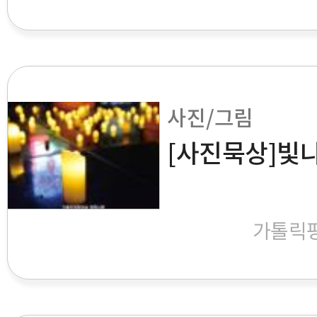
사진/그림
[사진묵상]빛
가톨릭