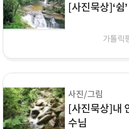
[사진묵상]‘쉼’
가톨릭
사진/그림
[사진묵상]내 
수님