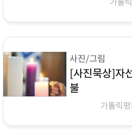
가톨
사진/그림
[사진묵상]자
불
가톨릭평