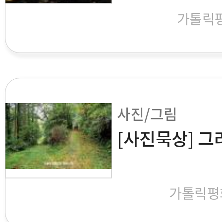
가톨릭
사진/그림
[사진묵상] 그
가톨릭평