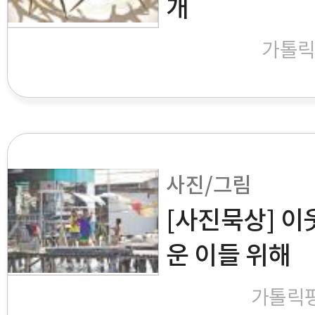
개
가톨
사진/그림
[사진묵상] 이
운 이들 위해
가톨릭