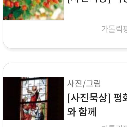
가톨릭
사진/그림
[사진묵상] 평
와 함께