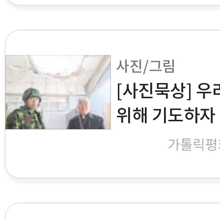
사진/그림
[사진묵상] 우
위해 기도하자
가톨릭평