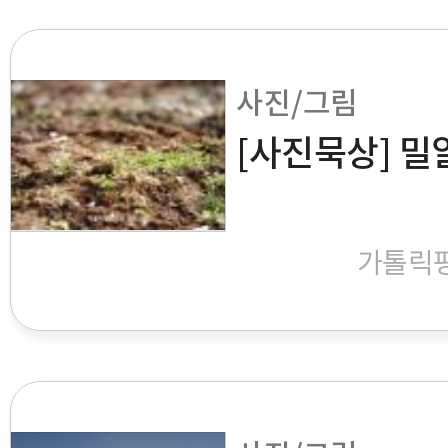
사진/그림
[사진묵상] 밀
가톨릭