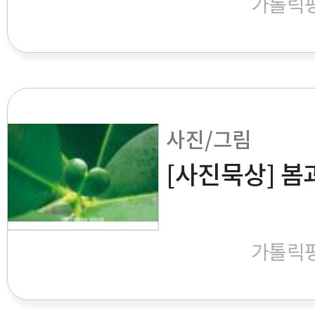
가톨릭
사진/그림
[사진묵상] 봄
가톨릭