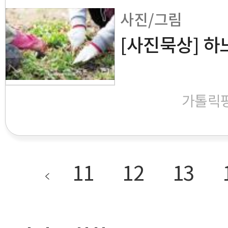
사진/그림
[사진묵상] 하
가톨릭
11
12
13