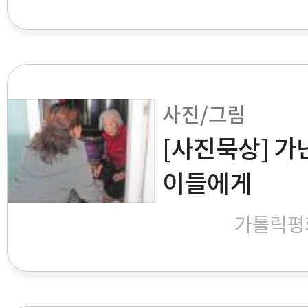
사진/그림
[사진묵상] 가
이들에게
가톨릭평