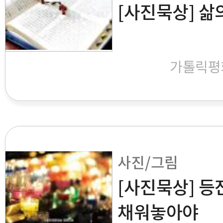
[사진묵상] 삶
가톨릭평
사진/그림
[사진묵상] 등
채워놓아야