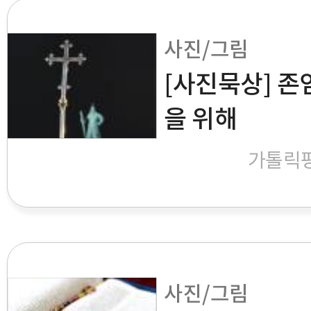
사진/그림
[사진묵상] 존
을 위해
가톨릭
사진/그림