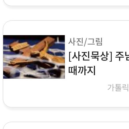
사진/그림
[사진묵상] 주
때까지
가톨