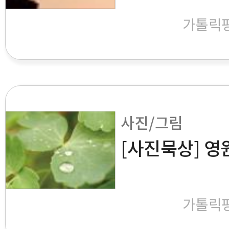
가톨릭
사진/그림
[사진묵상] 영
가톨릭