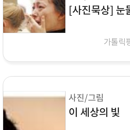
[사진묵상] 눈
가톨릭
사진/그림
이 세상의 빛