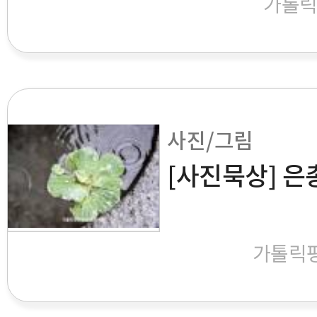
가톨
사진/그림
[사진묵상] 은
가톨릭