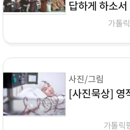
답하게 하소서
가톨
사진/그림
[사진묵상] 영
가톨릭