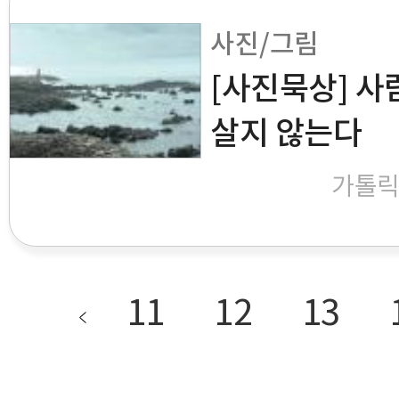
사진/그림
[사진묵상] 사
살지 않는다
가톨
11
12
13