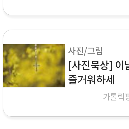
사진/그림
[사진묵상] 이
즐거워하세
가톨릭