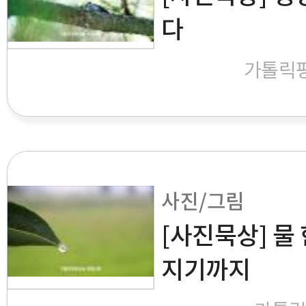
다
가톨릭
사진/그림
[사진묵상] 물
지기까지