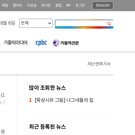
메일
갤러리
자료실
게시판
클럽
MY
로그인
ENGLISH
 8월 6일
닫기
가톨릭미디어
지난 연재 기사
많이 조회한 뉴스
(1
1
[묵상시와 그림] 나그네들의 집
8-7
최근 등록된 뉴스
말씀