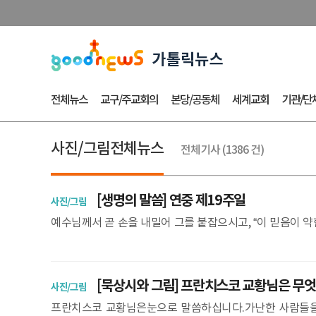
전체뉴스
교구/주교회의
본당/공동체
세계교회
기관/단
사진/그림전체뉴스
전체기사 (1386 건)
[생명의 말씀] 연중 제19주일
사진/그림
예수님께서 곧 손을 내밀어 그를 붙잡으시고, “이 믿음이 약한 자
4,22-33)군중이 배불리 먹은 다음, 22 예수님께서는
[묵상시와 그림] 프란치스코 교황님은 무
사진/그림
프란치스코 교황님은눈으로 말씀하십니다.가난한 사람들을