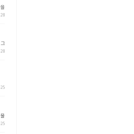
랑을
-28
 그
-28
-25
 물
-25