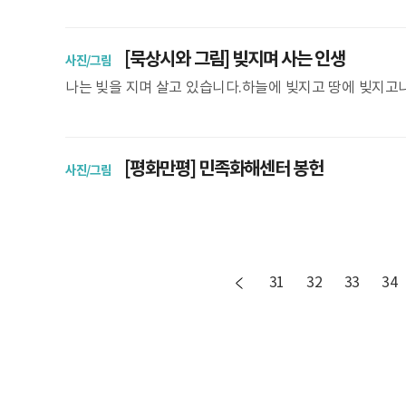
[묵상시와 그림] 빚지며 사는 인생
사진/그림
나는 빚을 지며 살고 있습니다.하늘에 빚지고 땅에 빚지고
해서는아무도 말하지 않습니다.독촉하지도 않고 따지지도 
[평화만평] 민족화해센터 봉헌
사진/그림
31
32
33
34