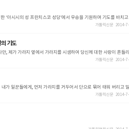
 ‘아시시의 성 프란치스코 성당’에서 우승을 기원하며 기도를 바치고
다음날인 9일 벨루오리존
가톨릭신문
2014-7
밀의 기도
다만, 제가 가라지 옆에서 가라지를 시샘하여 당신께 대한 사랑이 흔들
가톨릭신문
2014-7
에 내가 일꾼들에게, 먼저 가라지를 거두어서 단으로 묶어 태워 버리고 
음
가톨릭신문
2014-7