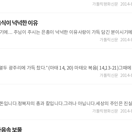
 함께 합니다.”프란치
가톨릭평화신문
2014-
음식이 넉넉한 이유
이기에… 주님이 주시는 은총이 넉넉한 이유사랑이 가득 담긴 분이시기
열두
가톨릭신문
2014-
주리에 가득 찼다.” (마태 14, 20) 마태오 복음( 14,13-21)그때에
가톨릭신문
2014-
돈입니다.정복자의 총과 칼입니다.그러나 아닙니다.세상의 주인은 진
랑으로 만드셨기 때문입니다.
가톨릭평화신문
2014-
마음속 보물