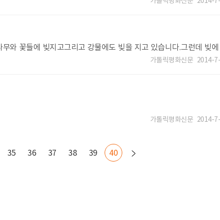
가톨릭평화신문
2014-7
나무와 꽃들에 빚지고그리고 강물에도 빚을 지고 있습니다.그런데 빚에
않고언제 갚을 것이냐고
가톨릭평화신문
2014-7
가톨릭평화신문
2014-7
35
36
37
38
39
40