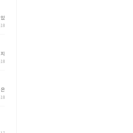
 있
-18
리지
-18
밀은
-18