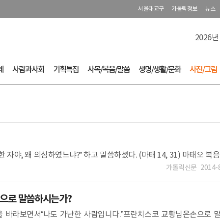
서울대교구
가톨릭정보
뉴스
2026년
체
사람과사회
기획특집
사목/복음/말씀
생명/생활/문화
사진/그림
야, 왜 의심하였느냐?” 하고 말씀하셨다. (마태 14, 31) 마태오 복음 
가톨릭신문
2014-
엇으로 말씀하시는가?
 바라보면서“나도 가난한 사람입니다.”프란치스코 교황님은손으로 