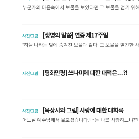
누군가의 마음속에서 보물을 보았다면 그 보물을 얻기 위해서
주어야 다른 이의 마음속 사랑을 얻을 수 있답니다.
[생명의 말씀] 연중 제17주일
사진/그림
“하늘 나라는 밭에 숨겨진 보물과 같다. 그 보물을 발견한 
밭을 산다.” (마태 13, 44) 마태오 복음 (13,44-52)그때
[평화만평] 쓰나미에 대한 대책은…?!
사진/그림
[묵상시와 그림] 사랑에 대한 대화록
사진/그림
어느날 예수님께서 물으셨습니다.“너는 나를 사랑하느냐?”나
으셨습니다.“너는 나를 사랑하느냐?”나는 자신 있게 대답했