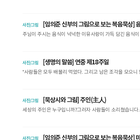
하십니다.불쌍한 사람들의 손을 잡아주시면서“당신의 슬픔을
[임의준 신부의 그림으로 보는 복음묵상] 
사진/그림
주님이 주시는 음식이 넉넉한 이유사랑이 가득 담긴 음식
사람들은 모두 배불리 먹었다. 그리고 남은 조각을 모으니 
[생명의 말씀] 연중 제18주일
사진/그림
“사람들은 모두 배불리 먹었다. 그리고 남은 조각을 모으니 열두 광
례자 요한의 죽음에 관한 소식을 13 들으신 예수님께
[묵상시와 그림] 주인(主人)
사진/그림
세상의 주인은 누구입니까?그러자 사람들이 소리쳤습니다.
세상을 사랑하는 사람입니다.왜냐하면하느님께서 세상을사
[임의준 신부의 그림으로 보는 복음묵상] 
사진/그림