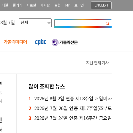
메일
갤러리
자료실
게시판
클럽
MY
로그인
ENGLISH
 8월 7일
닫기
가톨릭미디어
지난 연재 기사
부
많이 조회한 뉴스
주
1
2026년 8월 2일 연중 제18주일 매일미사
4
2
ㅣ양정진 세례자 요한 신부 집전
2026년 7월 26일 연중 제17주일(조부모
3
와 노인의 날) 매일미사ㅣ박규식 암브로시
2026년 7월 24일 연중 제16주간 금요일
신
오 신부 집전
매일미사ㅣ김종윤 사도요한 신부 집전
복