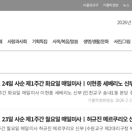
서울대교구
가톨릭정보
뉴스
2026년
체
사람과사회
기획특집
사목/복음/말씀
생명/생활/문화
사진/그림
 24일 사순 제1주간 화요일 매일미사ㅣ이현종 세베리노 신
제1주간 화요일 매일미사 이현종 세베리노 신부 (인천교구 송내1동 본당 
가 후 확인하실 수 있습니다.이 점 착오 없으시길 바랍니다. **
가톨릭평화방송
2026-2-2
 23일 사순 제1주간 월요일 매일미사ㅣ허규진 메르쿠리오 
제1주간 월요일 매일미사 허규진 메르쿠리오 신부 (수원교구 제2대리구청 