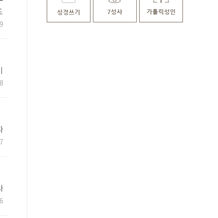
도
9
미
8
파
7
사
6