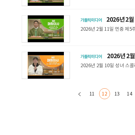
지향은 파견 성가 후 확인하실 
2026년 2월
가톨릭미디어
나 바오로 신부 집전
2026년 2월 11일 연중 
가톨릭대학교 서울성모병원 영성
2026년 2월
가톨릭미디어
파노 마리아 신부 집전
2026년 2월 10일 성녀
회) ** 미사 지향은 파견 성
11
12
13
14