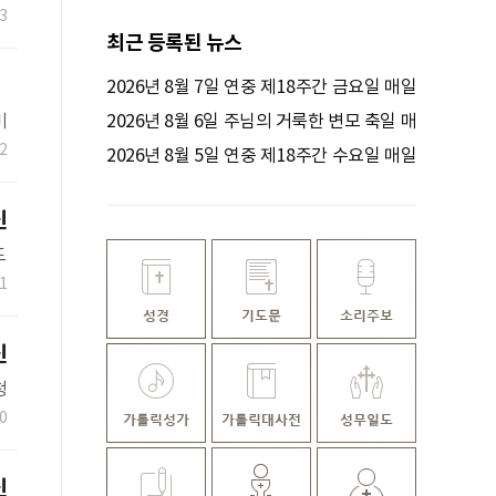
3
최근 등록된 뉴스
2026년 8월 7일 연중 제18주간 금요일 매일
미
미사ㅣ정연우 스테파노 신부 집전
2026년 8월 6일 주님의 거룩한 변모 축일 매
2
일미사ㅣ김명호 요셉 신부 집전
2026년 8월 5일 연중 제18주간 수요일 매일
미사ㅣ김윤욱 루카 신부 집전
신
도
1
신
청
0
신