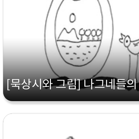
[묵상시와 그림] 나그네들의