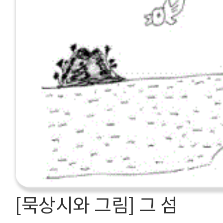
[묵상시와 그림] 그 섬