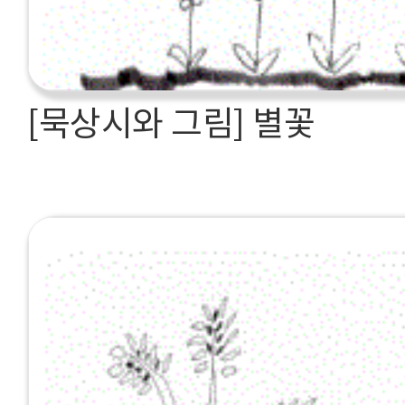
[묵상시와 그림] 별꽃