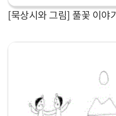
[묵상시와 그림] 풀꽃 이야