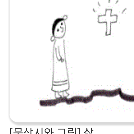
[묵상시와 그림] 삶