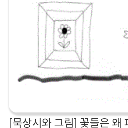
[묵상시와 그림] 꽃들은 왜