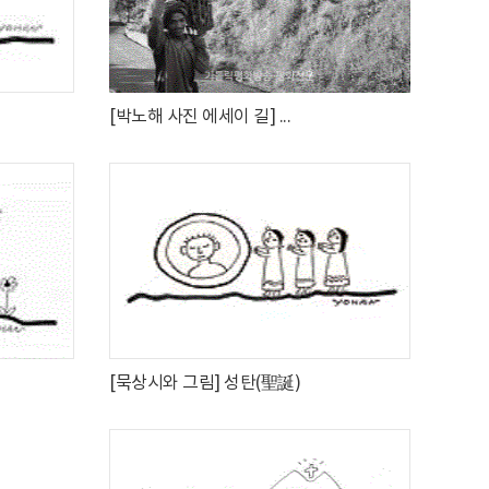
[박노해 사진 에세이 길] ...
[묵상시와 그림] 성탄(聖誕)