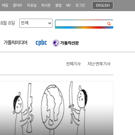
메일
갤러리
자료실
게시판
클럽
MY
로그인
ENGLISH
 8월 8일
닫기
가톨릭미디어
전체기사
지난 연재 기사