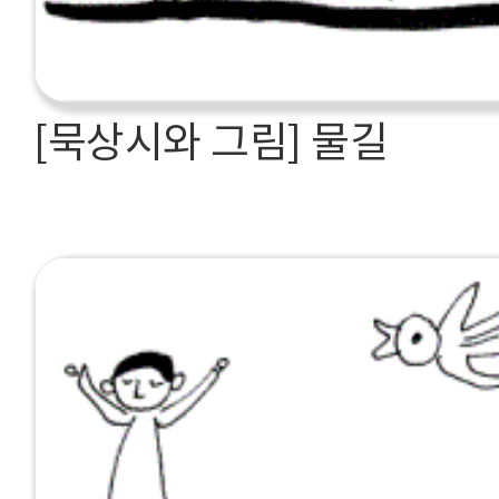
[묵상시와 그림] 물길