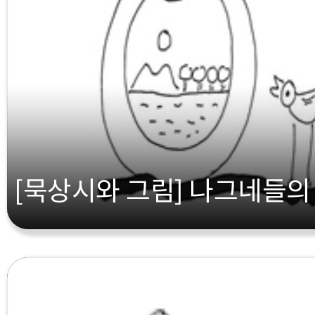
[묵상시와 그림] 나그네들의