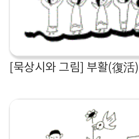
[묵상시와 그림] 부활(復活)