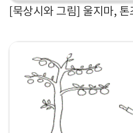
[묵상시와 그림] 울지마, 톤