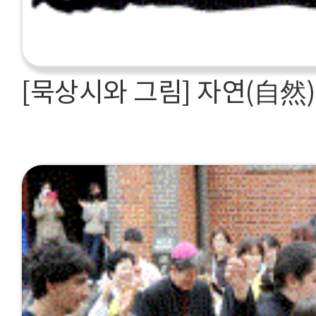
[묵상시와 그림] 자연(自然)