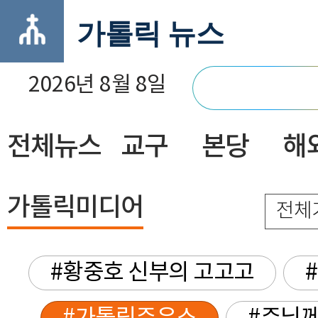
가톨릭 뉴스
2026년 8월 8일
전체뉴스
교구
본당
해
닫기
가톨릭미디어
전체
#황중호 신부의 고고고