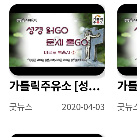
가톨릭주유소 [성경읽GO 문제풀GO - 마르코 복음서 ②]
굿뉴스
2020-04-03
굿뉴