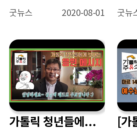
굿뉴스
2020-08-01
굿뉴
가톨릭 청년들에게 보내는 응원 메시지 - 정순택 베드로 주교님