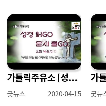
가톨릭주유소 [성경읽GO 문제풀GO - 요한 복음서 ②]
굿뉴스
2020-04-15
굿뉴