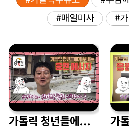
#가톨릭주유소
#주님께
#매일미사
#
가톨릭 청년들에게 보내는 응원 메시지 - 황중호 베드로 신부님