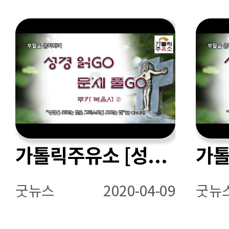
가톨릭주유소 [성경읽GO 문제풀GO - 루카 복음서 ②]
굿뉴스
2020-04-09
굿뉴