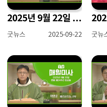
2025년 9월 22일 연중 제25주간 월요일 매일미사ㅣ신승우 도미니코 신부 집전
굿뉴스
2025-09-22
굿뉴