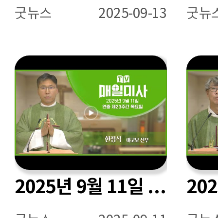
굿뉴스
2025-09-13
굿뉴
2025년 9월 11일 연중 제23주간 목요일 매일미사ㅣ한정식 야고보 신부 집전