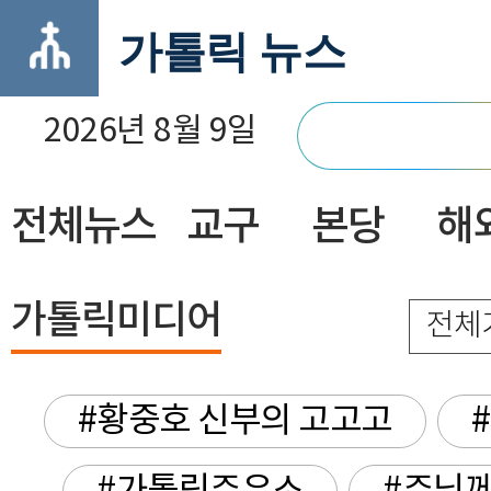
가톨릭 뉴스
2026년 8월 9일
전체뉴스
교구
본당
해
닫기
가톨릭미디어
전체
#황중호 신부의 고고고