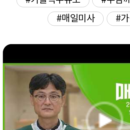
#가톨릭주유소
#주님께
#매일미사
#