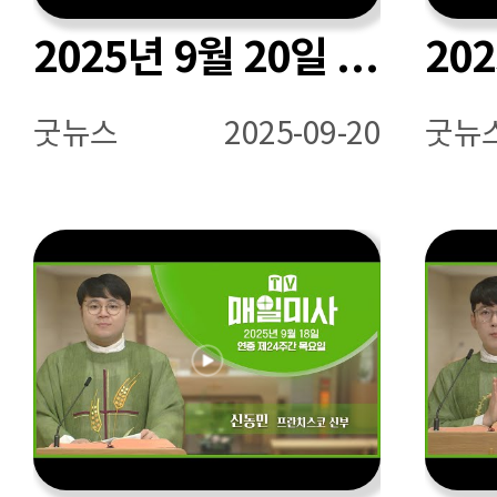
2025년 9월 20일 연중 제24주간 토요일 매일미사ㅣ최영준 베르나르디노 신부 집전
굿뉴스
2025-09-20
굿뉴