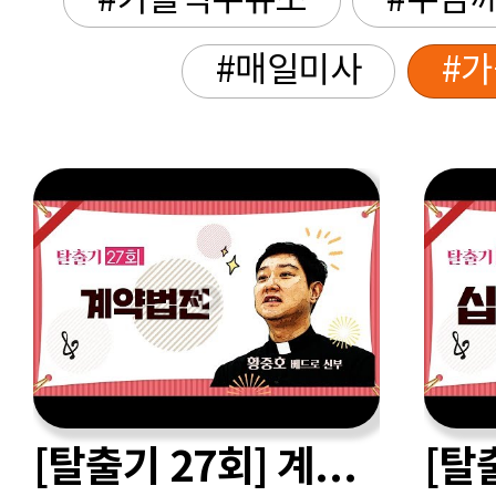
#가톨릭주유소
#주님께
#매일미사
#
[탈출기 27회] 계약법전