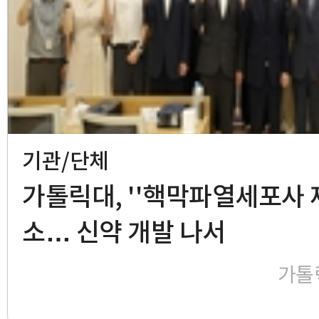
기관/단체
가톨릭대, ''핵막파열세포사 제
소… 신약 개발 나서
가톨