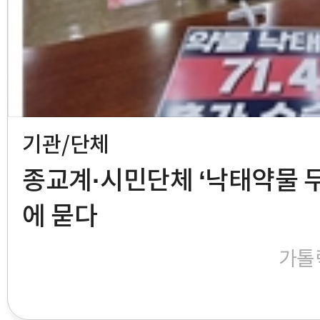
기관/단체
종교계·시민단체 ‘낙태약물 무
에 묻다
가톨