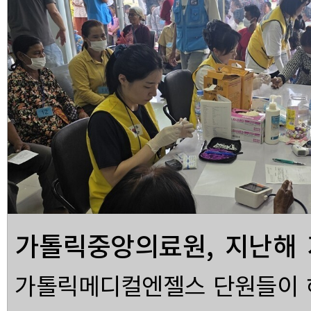
가톨릭중앙의료원, 지난해 
원…''사랑 나눔'' 실천
가톨릭메디컬엔젤스 단원들이 