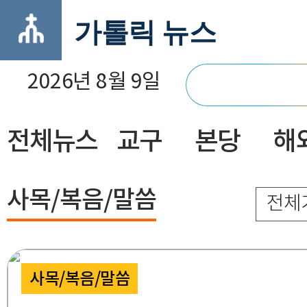
가톨릭 뉴스
2026년 8월 9일
전체뉴스
교구
본당
해
닫기
사목/복음/말씀
전체
사목/복음/말씀