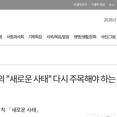
서울대교구
가톨릭정보
뉴스
2026년
체
사람과사회
기획특집
사목/복음/말씀
생명/생활/문화
사진/그림
의 ''새로운 사태'' 다시 주목해야 하는
회회칙 「새로운 사태」