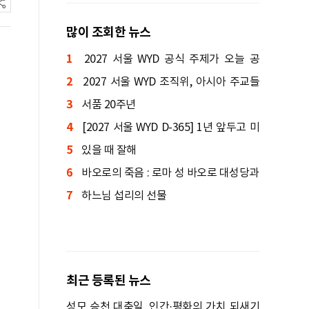
많이 조회한 뉴스
1
2027 서울 WYD 공식 주제가 오늘 공
2
개…한국인 곡 선정
2027 서울 WYD 조직위, 아시아 주교들
3
에게 준비 현황 소개
서품 20주년
4
[2027 서울 WYD D-365] 1년 앞두고 미
5
니 WYD 열린다
있을 때 잘해
6
바오로의 죽음 : 로마 성 바오로 대성당과
7
세 분수의 바오로 성당
하느님 섭리의 선물
최근 등록된 뉴스
성모 승천 대축일, 인간·평화의 가치 되새기