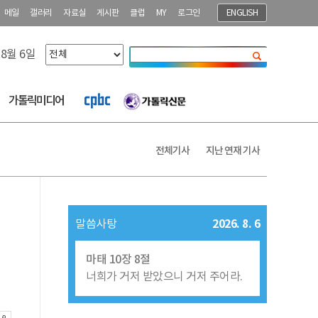
메일
갤러리
자료실
게시판
클럽
MY
로그인
ENGLISH
 8월 6일
닫기
가톨릭미디어
전체기사
지난 연재 기사
2026. 8. 6
말씀사탕
마태 10장 8절
너희가 거저 받았으니 거저 주어라.