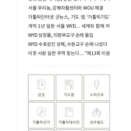
자
서울 우리농, 강북자활센터와 MOU 체결
가톨릭인터넷 굿뉴스, 기도 앱 ‘가톨릭기도’
출시
개막 1년 앞둔 서울 WYD… 세계와 함께 카
운트다운
WYD 상징물, 의정부교구 순례 돌입
WYD 수호성인 성해, 수원교구 순례 나섰다
이웃 사랑 실천 주역 찾는다… ''제13회 이원
길 인본주의상'' 공모