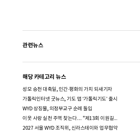
관련뉴스
해당 카테고리 뉴스
성모 승천 대축일, 인간·평화의 가치 되새기자
가톨릭인터넷 굿뉴스, 기도 앱 ‘가톨릭기도’ 출시
WYD 상징물, 의정부교구 순례 돌입
이웃 사랑 실천 주역 찾는다… ''제13회 이원길...
2027 서울 WYD 조직위, 신라스테이와 업무협약