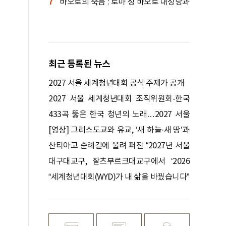
7
바오로의 죽음 : 로마 성 바오로 대성당과
세 분수의 바오로 성당
최근 등록된 뉴스
2027 서울 세계청년대회 공식 주제가 공개
2027 서울 세계청년대회 조직위원회-한국
편의점산업협회 업무협약 체결
433곡 뚫은 한국 청년의 노래…2027 서울
WYD 공식 주제가로
[영상] 그리스도교와 유교, ‘새 하늘·새 땅’과
‘대동’을 말하다
산티아고 순례길에 울려 퍼진 “2027년 서울
에서 만나요!”
대구대교구, 잘츠부르크대교구에서 ‘2026
청년교류모임’
“세계청년대회(WYD)가 내 삶을 바꿨습니다”