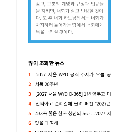
걷고, 그분의 계명과 규정과 법규들
을 지키면, 너희가 살고 번성할 것이
다. 또 주 너희 하느님께서는 너희가
차지하러 들어가는 땅에서 너희에게
복을 내리실 것이다.
많이 조회한 뉴스
1
2027 서울 WYD 공식 주제가 오늘 공
2
개…한국인 곡 선정
서품 20주년
3
[2027 서울 WYD D-365] 1년 앞두고 미
4
니 WYD 열린다
산티아고 순례길에 울려 퍼진 “2027년
5
서울에서 만나요!”
433곡 뚫은 한국 청년의 노래…2027 서
6
울 WYD 공식 주제가로
있을 때 잘해