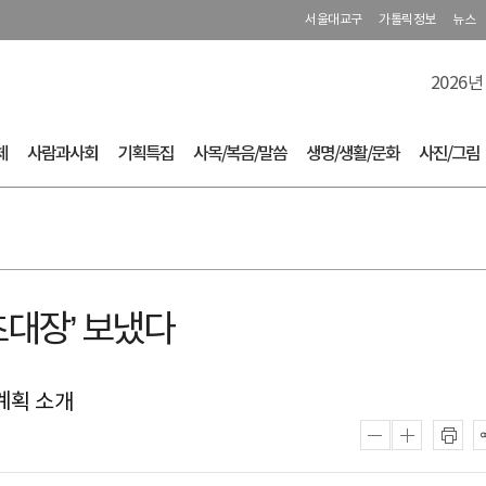
서울대교구
가톨릭정보
뉴스
2026년
체
사람과사회
기획특집
사목/복음/말씀
생명/생활/문화
사진/그림
초대장’ 보냈다
 계획 소개