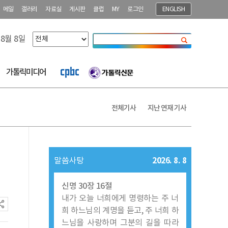
메일
갤러리
자료실
게시판
클럽
MY
로그인
ENGLISH
 8월 8일
닫기
가톨릭미디어
전체기사
지난 연재 기사
2026. 8. 8
말씀사탕
신명 30장 16절
내가 오늘 너희에게 명령하는 주 너
희 하느님의 계명을 듣고, 주 너희 하
느님을 사랑하며 그분의 길을 따라