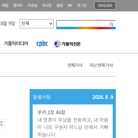
메일
갤러리
자료실
게시판
클럽
MY
로그인
ENGLISH
 8월 9일
닫기
가톨릭미디어
전체기사
지난 연재 기사
2026. 8. 9
말씀사탕
루카 1장 46절
내 영혼이 주님을 찬송하고, 내 마음
이 나의 구원자 하느님 안에서 기뻐
뛰놉니다.