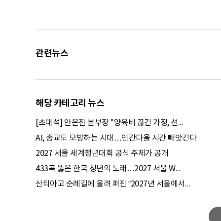
관련뉴스
해당 카테고리 뉴스
[초대석] 안은진 본부장 "양육비 끊긴 가정, 선...
AI, 종교도 모방하는 시대…인간다울 시간 빼앗긴다
2027 서울 세계청년대회 공식 주제가 공개
433곡 뚫은 한국 청년의 노래…2027 서울 W...
산티아고 순례길에 울려 퍼진 “2027년 서울에서...