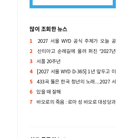
많이 조회한 뉴스
1
2027 서울 WYD 공식 주제가 오늘 공
2
개…한국인 곡 선정
산티아고 순례길에 울려 퍼진 “2027년
3
서울에서 만나요!”
서품 20주년
4
[2027 서울 WYD D-365] 1년 앞두고 미
5
니 WYD 열린다
433곡 뚫은 한국 청년의 노래…2027 서
6
울 WYD 공식 주제가로
있을 때 잘해
7
바오로의 죽음 : 로마 성 바오로 대성당과
세 분수의 바오로 성당