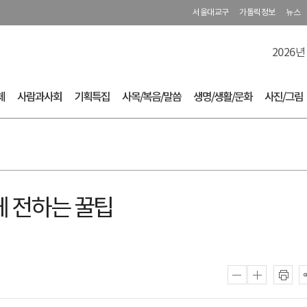
서울대교구
가톨릭정보
뉴스
2026년
체
사람과사회
기획특집
사목/복음/말씀
생명/생활/문화
사진/그림
 전하는 꿀팁