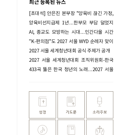
최근 등록된 뉴스
[초대석] 안은진 본부장 "양육비 끊긴 가정,
선지급 후 아이 치료도 재개"
양육비선지급제 1년…한부모 부담 덜었지
만
AI, 종교도 모방하는 시대…인간다울 시간
빼앗긴다
''K-편의점''도 2027 서울 WYD 순례자 맞이
나선다
2027 서울 세계청년대회 공식 주제가 공개
2027 서울 세계청년대회 조직위원회-한국
편의점산업협회 업무협약 체결
433곡 뚫은 한국 청년의 노래…2027 서울
WYD 공식 주제가로