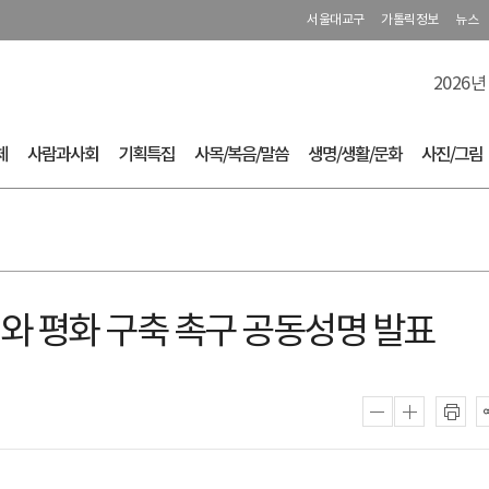
서울대교구
가톨릭정보
뉴스
2026년
체
사람과사회
기획특집
사목/복음/말씀
생명/생활/문화
사진/그림
폐기와 평화 구축 촉구 공동성명 발표