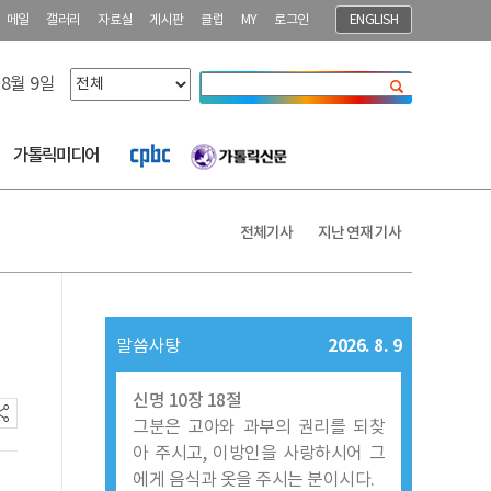
메일
갤러리
자료실
게시판
클럽
MY
로그인
ENGLISH
 8월 9일
닫기
가톨릭미디어
전체기사
지난 연재 기사
2026. 8. 9
말씀사탕
신명 10장 18절
그분은 고아와 과부의 권리를 되찾
아 주시고, 이방인을 사랑하시어 그
에게 음식과 옷을 주시는 분이시다.