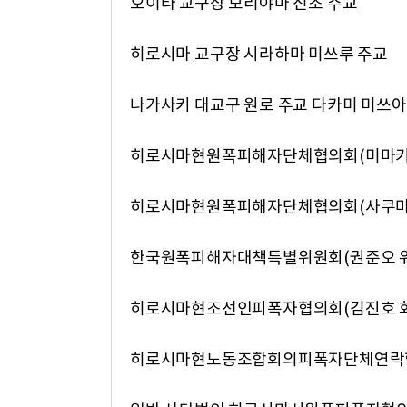
오이타 교구장 모리야마 신조 주교
히로시마 교구장 시라하마 미쓰루 주교
나가사키 대교구 원로 주교 다카미 미쓰
히로시마현원폭피해자단체협의회(미마키 
히로시마현원폭피해자단체협의회(사쿠마 
한국원폭피해자대책특별위원회(권준오 
히로시마현조선인피폭자협의회(김진호 
히로시마현노동조합회의피폭자단체연락협