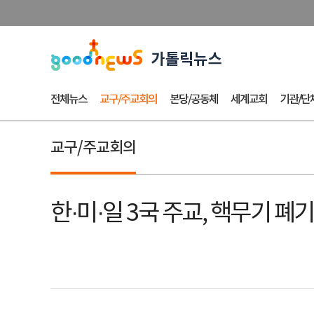
전체뉴스
교구/주교회의
본당/공동체
세계교회
기관/단
교구/주교회의
한·미·일 3국 주교, 핵무기 