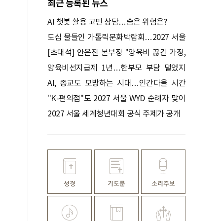
최근 등록된 뉴스
AI 챗봇 활용 고민 상담…숨은 위험은?
도심 물들인 가톨릭문화박람회…2027 서울
WYD 기대 높여
[초대석] 안은진 본부장 "양육비 끊긴 가정,
선지급 후 아이 치료도 재개"
양육비선지급제 1년…한부모 부담 덜었지
만
AI, 종교도 모방하는 시대…인간다울 시간
빼앗긴다
''K-편의점''도 2027 서울 WYD 순례자 맞이
나선다
2027 서울 세계청년대회 공식 주제가 공개