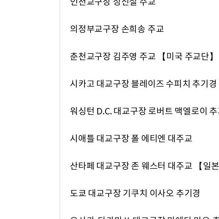
인천교구장 정신철 주교
의정부교구장 손희송 주교
춘천교구장 김주영 주교 【미국 주교단】
시카고 대교구장 블레이즈 수피치 추기경
워싱턴 D.C. 대교구장 로버트 맥엘로이 
시애틀 대교구장 폴 에티엔 대주교
산타페 대교구장 존 웨스터 대주교 【일
도쿄 대교구장 기쿠치 이사오 추기경