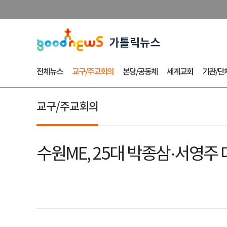
전체뉴스
교구/주교회의
본당/공동체
세계교회
기관/단
교구/주교회의
수원ME, 25대 박종삼·서영주