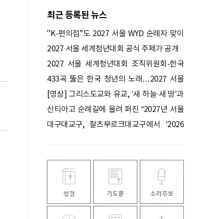
최근 등록된 뉴스
''K-편의점''도 2027 서울 WYD 순례자 맞이
나선다
2027 서울 세계청년대회 공식 주제가 공개
2027 서울 세계청년대회 조직위원회-한국
편의점산업협회 업무협약 체결
433곡 뚫은 한국 청년의 노래…2027 서울
WYD 공식 주제가로
[영상] 그리스도교와 유교, ‘새 하늘·새 땅’과
‘대동’을 말하다
산티아고 순례길에 울려 퍼진 “2027년 서울
에서 만나요!”
대구대교구, 잘츠부르크대교구에서 ‘2026
청년교류모임’