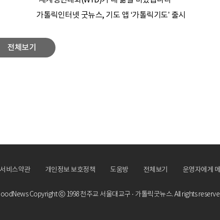
“세계청년대회(WYD)가 내 삶을 바꿨습니다”
가톨릭인터넷 굿뉴스, 기도 앱 ‘가톨릭기도’ 출시
전체보기
서비스약관
개인정보 보호정책
도움방
전체보기
운영자에게 
oodNews Copyright ⓒ 1998
천주교 서울대교구 · 가톨릭굿뉴스.
All rights reserve