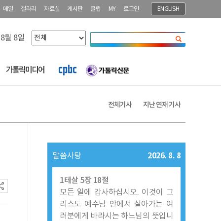
메일
갤러리
자료실
게시판
클럽
MY
로그인
ENGLISH
 8월 8일
닫기
가톨릭미디어
전체기사
지난 연재 기사
2026. 8. 8
말씀사탕
1테살 5장 18절
모든 일에 감사하십시오. 이것이 그
리스도 예수님 안에서 살아가는 여
러분에게 바라시는 하느님의 뜻입니