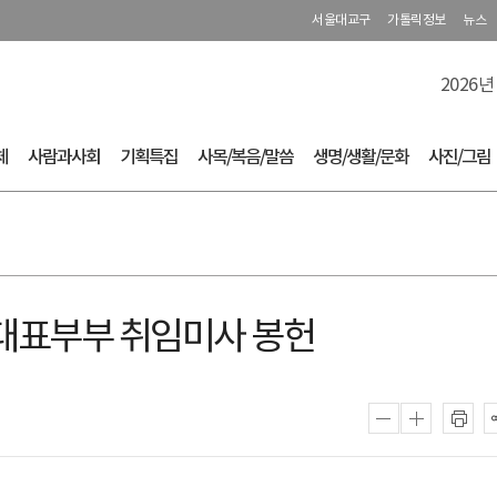
서울대교구
가톨릭정보
뉴스
2026년
체
사람과사회
기획특집
사목/복음/말씀
생명/생활/문화
사진/그림
 대표부부 취임미사 봉헌