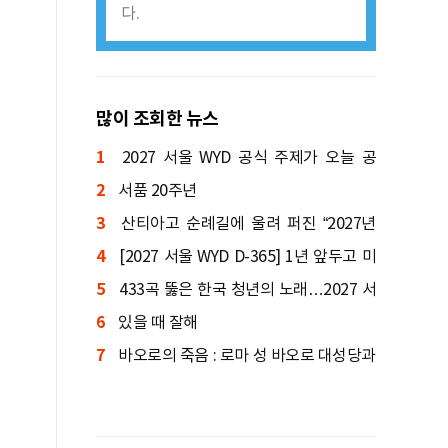
다.
많이 조회한 뉴스
1
2027 서울 WYD 공식 주제가 오늘 공
2
개…한국인 곡 선정
서품 20주년
3
산티아고 순례길에 울려 퍼진 “2027년
4
서울에서 만나요!”
[2027 서울 WYD D-365] 1년 앞두고 미
5
니 WYD 열린다
433곡 뚫은 한국 청년의 노래…2027 서
6
울 WYD 공식 주제가로
있을 때 잘해
7
바오로의 죽음 : 로마 성 바오로 대성당과
세 분수의 바오로 성당