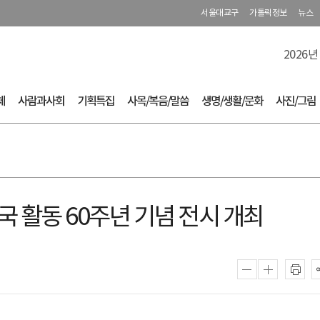
서울대교구
가톨릭정보
뉴스
2026년
체
사람과사회
기획특집
사목/복음/말씀
생명/생활/문화
사진/그림
국 활동 60주년 기념 전시 개최