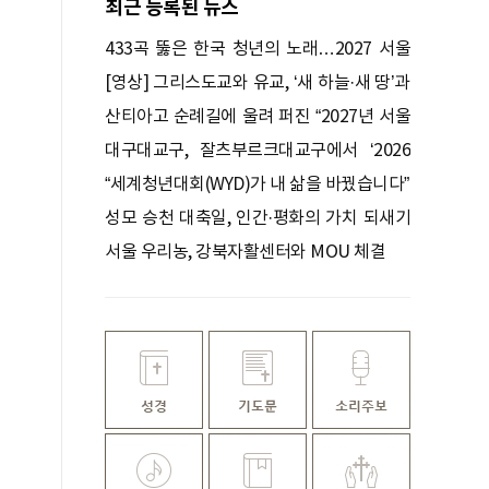
최근 등록된 뉴스
433곡 뚫은 한국 청년의 노래…2027 서울
WYD 공식 주제가로
[영상] 그리스도교와 유교, ‘새 하늘·새 땅’과
‘대동’을 말하다
산티아고 순례길에 울려 퍼진 “2027년 서울
에서 만나요!”
대구대교구, 잘츠부르크대교구에서 ‘2026
청년교류모임’
“세계청년대회(WYD)가 내 삶을 바꿨습니다”
성모 승천 대축일, 인간·평화의 가치 되새기
자
서울 우리농, 강북자활센터와 MOU 체결