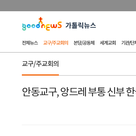
전체뉴스
교구/주교회의
본당/공동체
세계교회
기관/단
교구/주교회의
안동교구, 앙드레 부통 신부 한