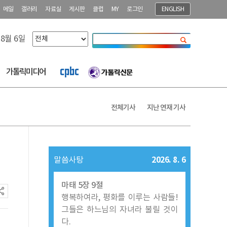
메일
갤러리
자료실
게시판
클럽
MY
로그인
ENGLISH
 8월 6일
닫기
가톨릭미디어
전체기사
지난 연재 기사
2026. 8. 6
말씀사탕
마태 5장 9절
행복하여라, 평화를 이루는 사람들!
그들은 하느님의 자녀라 불릴 것이
다.