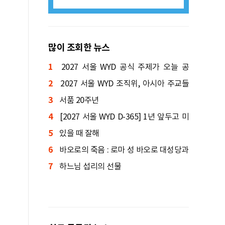
많이 조회한 뉴스
1
2027 서울 WYD 공식 주제가 오늘 공
2
개…한국인 곡 선정
2027 서울 WYD 조직위, 아시아 주교들
3
에게 준비 현황 소개
서품 20주년
4
[2027 서울 WYD D-365] 1년 앞두고 미
5
니 WYD 열린다
있을 때 잘해
6
바오로의 죽음 : 로마 성 바오로 대성당과
7
세 분수의 바오로 성당
하느님 섭리의 선물