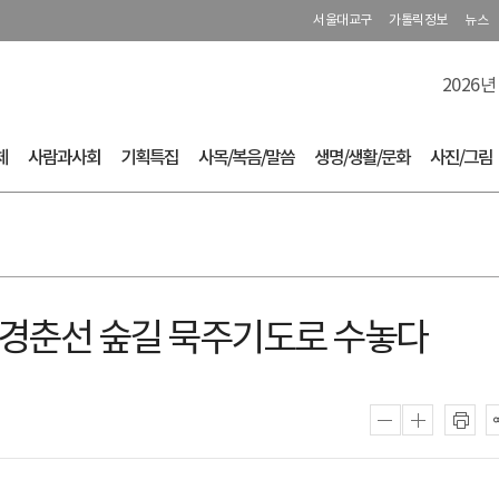
서울대교구
가톨릭정보
뉴스
2026년
체
사람과사회
기획특집
사목/복음/말씀
생명/생활/문화
사진/그림
…경춘선 숲길 묵주기도로 수놓다