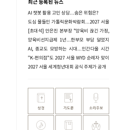
최근 등록된 뉴스
AI 챗봇 활용 고민 상담…숨은 위험은?
도심 물들인 가톨릭문화박람회…2027 서울
WYD 기대 높여
[초대석] 안은진 본부장 "양육비 끊긴 가정,
선지급 후 아이 치료도 재개"
양육비선지급제 1년…한부모 부담 덜었지
만
AI, 종교도 모방하는 시대…인간다울 시간
빼앗긴다
''K-편의점''도 2027 서울 WYD 순례자 맞이
나선다
2027 서울 세계청년대회 공식 주제가 공개