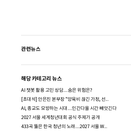
관련뉴스
해당 카테고리 뉴스
AI 챗봇 활용 고민 상담…숨은 위험은?
[초대석] 안은진 본부장 "양육비 끊긴 가정, 선...
AI, 종교도 모방하는 시대…인간다울 시간 빼앗긴다
2027 서울 세계청년대회 공식 주제가 공개
433곡 뚫은 한국 청년의 노래…2027 서울 W...