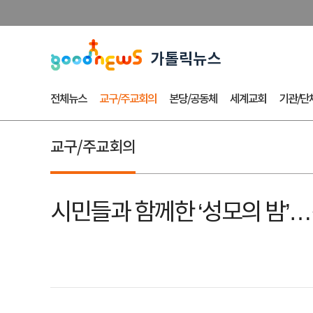
전체뉴스
교구/주교회의
본당/공동체
세계교회
기관/단
교구/주교회의
시민들과 함께한 ‘성모의 밤’