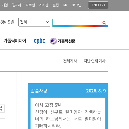
메일
갤러리
자료실
게시판
클럽
MY
로그인
ENGLISH
 8월 9일
닫기
가톨릭미디어
전체기사
지난 연재 기사
2026. 8. 9
말씀사탕
이사 62장 5절
신랑이 신부로 말미암아 기뻐하듯
너의 하느님께서는 너로 말미암아
기뻐하시리라.