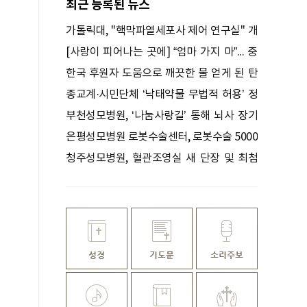
최근 등록된 뉴스
가톨릭대, ''핵막파열세포사 제어 연구실'' 개
소… 신약 개발 나서
[사랑이 피어나는 곳에] “엄마 가지 마”... 중
환자실에서 희망을 기다리는 시각장애인 딸
한국 후원자 도움으로 깨끗한 물 얻게 된 탄
자니아 사람들
종교계·시민단체 ‘낙태약물 무법적 허용’ 정
부에 묻다
부천성모병원, ‘나눔사랑길’ 통해 뇌사 장기
기증자 배웅
은평성모병원 로봇수술센터, 로봇수술 5000
례 돌파
청주성모병원, 혈관조영실 새 단장 및 최첨
단 혈관조영장비 도입