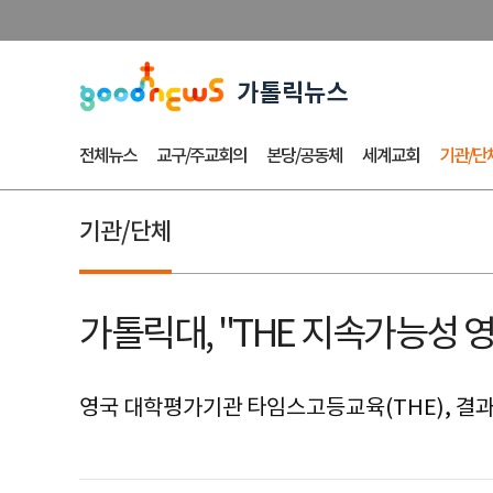
전체뉴스
교구/주교회의
본당/공동체
세계교회
기관/단
기관/단체
가톨릭대, ''THE 지속가능성 영
영국 대학평가기관 타임스고등교육(THE), 결과