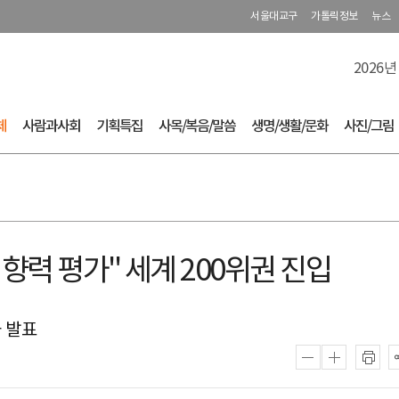
서울대교구
가톨릭정보
뉴스
2026년
체
사람과사회
기획특집
사목/복음/말씀
생명/생활/문화
사진/그림
향력 평가'' 세계 200위권 진입
 발표