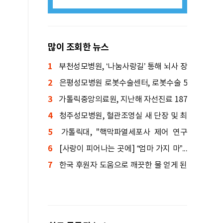
많이 조회한 뉴스
1
부천성모병원, ‘나눔사랑길’ 통해 뇌사 장
2
기기증자 배웅
은평성모병원 로봇수술센터, 로봇수술 5
3
000례 돌파
가톨릭중앙의료원, 지난해 자선진료 187
4
억 원…''사랑 나눔'' 실천
청주성모병원, 혈관조영실 새 단장 및 최
5
첨단 혈관조영장비 도입
가톨릭대, ''핵막파열세포사 제어 연구
6
실'' 개소… 신약 개발 나서
[사랑이 피어나는 곳에] “엄마 가지 마”...
7
중환자실에서 희망을 기다리는 시각장애인
한국 후원자 도움으로 깨끗한 물 얻게 된
딸
탄자니아 사람들