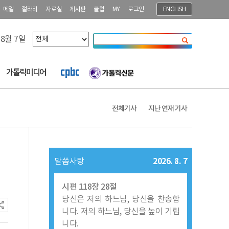
메일
갤러리
자료실
게시판
클럽
MY
로그인
ENGLISH
 8월 7일
닫기
가톨릭미디어
전체기사
지난 연재 기사
2026. 8. 7
말씀사탕
시편 118장 28절
당신은 저의 하느님, 당신을 찬송합
니다. 저의 하느님, 당신을 높이 기립
니다.