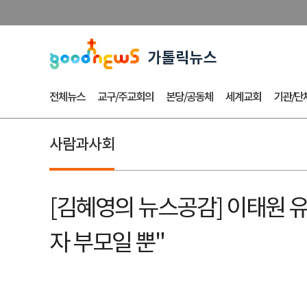
전체뉴스
교구/주교회의
본당/공동체
세계교회
기관/단
사람과사회
[김혜영의 뉴스공감] 이태원 유
자 부모일 뿐"