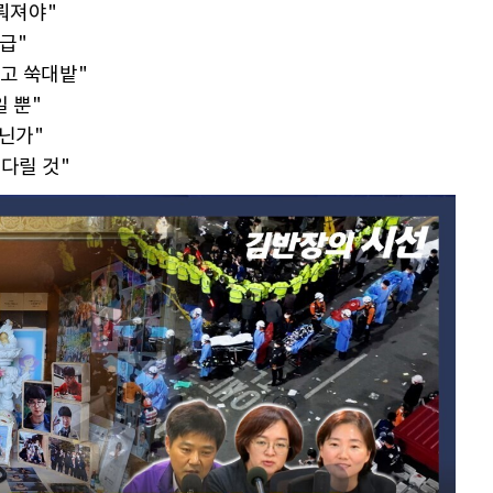
이뤄져야"
급"
지고 쑥대밭"
 뿐"
아닌가"
기다릴 것"