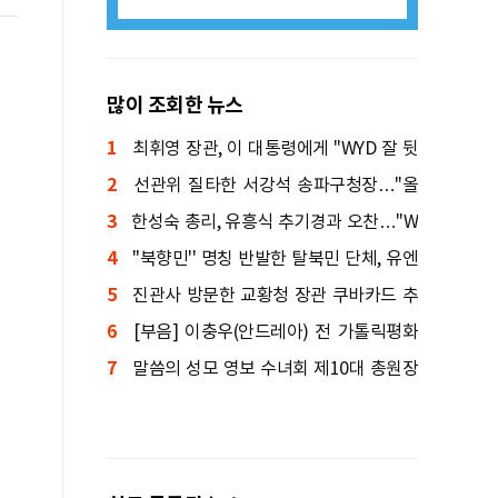
많이 조회한 뉴스
1
최휘영 장관, 이 대통령에게 "WYD 잘 뒷
2
받침하겠다"
선관위 질타한 서강석 송파구청장…"올
3
림픽공원 해결해야"
한성숙 총리, 유흥식 추기경과 오찬…"W
4
YD 최선 다해 지원"
''북향민'' 명칭 반발한 탈북민 단체, 유엔
5
인권위 진정
진관사 방문한 교황청 장관 쿠바카드 추
6
기경 "공통된 믿음 있어"
[부음] 이충우(안드레아) 전 가톨릭평화
7
신문 편집국장 선종
말씀의 성모 영보 수녀회 제10대 총원장
에 박미숙 수녀