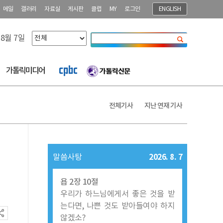
메일
갤러리
자료실
게시판
클럽
MY
로그인
ENGLISH
 8월 7일
닫기
가톨릭미디어
전체기사
지난 연재 기사
2026. 8. 7
말씀사탕
욥 2장 10절
우리가 하느님에게서 좋은 것을 받
는다면, 나쁜 것도 받아들여야 하지
않겠소?