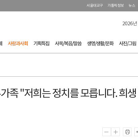
서울대교구
가톨릭정보
뉴스
2026년
체
사람과사회
기획특집
사목/복음/말씀
생명/생활/문화
사진/그림
가족 "저희는 정치를 모릅니다. 희생