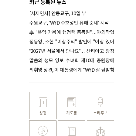
최근 등록된 뉴스
[사제인사] 안동교구, 10일 부
수원교구, ‘WYD 수호성인 유해 순례’ 시작
李 "폭염·가뭄에 행정력 총동원"…야외작업
중지·휴식 철저 점검
정동영, 조현 ''이상주의'' 발언에 "이상 있어
야 현실 바꿔"
“2027년 서울에서 만나요”… 산티아고 광장
달군 한국 청년들
말씀의 성모 영보 수녀회 제10대 총원장에
박미숙 수녀
최휘영 장관, 이 대통령에게 "WYD 잘 뒷받침
하겠다"