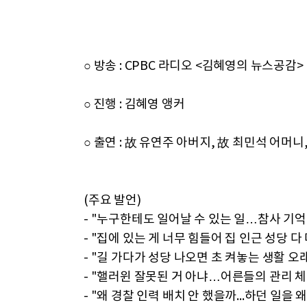
○ 방송 : CPBC 라디오 <김혜영의 뉴스공감>
○ 진행 : 김혜영 앵커
○ 출연 : 故 유연주 아버지, 故 최민석 어머니
(주요 발언)
- "누구한테도 일어날 수 있는 일…참사 기
- "집에 있는 게 너무 힘들어 집 인근 성당 다
- "길 가다가 성당 나오면 초 켜놓는 생활 오래
- "핼러윈 잘못된 거 아냐…어른들의 관리 체
- "왜 경찰 인력 배치 안 했을까...하던 일을 