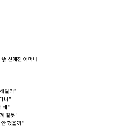
, 故 신애진 어머니
억해달라"
 다녀"
 해"
계 잘못"
왜 안 했을까"