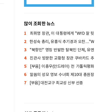
많이 조회한 뉴스
1
최휘영 장관, 이 대통령에게 "WYD 잘 뒷
2
받침하겠다"
한성숙 총리, 유흥식 추기경과 오찬…"W
3
YD 최선 다해 지원"
''북향민'' 명칭 반발한 탈북민 단체, 유엔
4
인권위 진정
진관사 방문한 교황청 장관 쿠바카드 추
5
기경 "공통된 믿음 있어"
[부음] 이충우(안드레아) 전 가톨릭평화
6
신문 편집국장 선종
말씀의 성모 영보 수녀회 제10대 총원장
7
에 박미숙 수녀
[부음] 대전교구 최교성 신부 선종