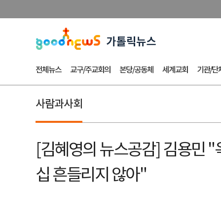
전체뉴스
교구/주교회의
본당/공동체
세계교회
기관/단
사람과사회
[김혜영의 뉴스공감] 김용민 
십 흔들리지 않아"