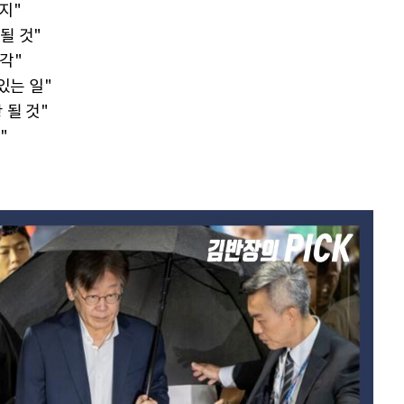
지"
될 것"
각"
있는 일"
 될 것"
"