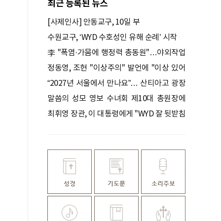
최근 등록된 뉴스
[사제인사] 안동교구, 10일 부
수원교구, ‘WYD 수호성인 유해 순례’ 시작
李 "폭염·가뭄에 행정력 총동원"…야외작업
중지·휴식 철저 점검
정동영, 조현 ''이상주의'' 발언에 "이상 있어
야 현실 바꿔"
“2027년 서울에서 만나요”… 산티아고 광장
달군 한국 청년들
말씀의 성모 영보 수녀회 제10대 총원장에
박미숙 수녀
최휘영 장관, 이 대통령에게 "WYD 잘 뒷받침
하겠다"