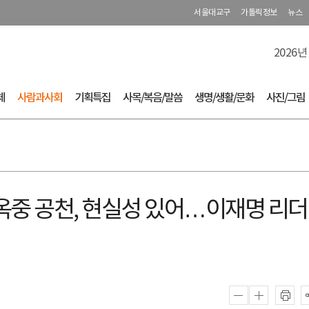
서울대교구
가톨릭정보
뉴스
2026년
체
사람과사회
기획특집
사목/복음/말씀
생명/생활/문화
사진/그림
"옥중 공천, 현실성 있어…이재명 리더