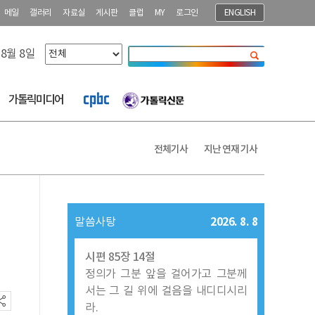
메일
갤러리
자료실
게시판
클럽
MY
로그인
ENGLISH
 8월 8일
닫기
가톨릭미디어
전체기사
지난 연재 기사
2026. 8. 8
말씀사탕
시편 85장 14절
정의가 그분 앞을 걸어가고 그분께
서는 그 길 위에 걸음을 내디디시리
라.