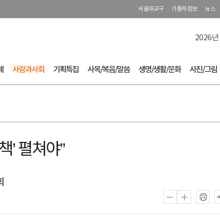
서울대교구
가톨릭정보
뉴스
2026년
체
사람과사회
기획특집
사목/복음/말씀
생명/생활/문화
사진/그림
책’ 펼쳐야”
회