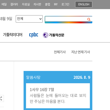
메일
갤러리
자료실
게시판
클럽
MY
로그인
ENGLISH
 8월 9일
닫기
가톨릭미디어
전체기사
지난 연재 기사
2026. 8. 9
말씀사탕
1사무 16장 7절
사람들은 눈에 들어오는 대로 보지
만 주님은 마음을 본다.