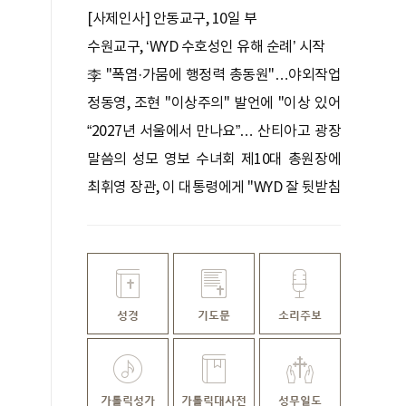
[사제인사] 안동교구, 10일 부
수원교구, ‘WYD 수호성인 유해 순례’ 시작
李 "폭염·가뭄에 행정력 총동원"…야외작업
중지·휴식 철저 점검
정동영, 조현 ''이상주의'' 발언에 "이상 있어
야 현실 바꿔"
“2027년 서울에서 만나요”… 산티아고 광장
달군 한국 청년들
말씀의 성모 영보 수녀회 제10대 총원장에
박미숙 수녀
최휘영 장관, 이 대통령에게 "WYD 잘 뒷받침
하겠다"