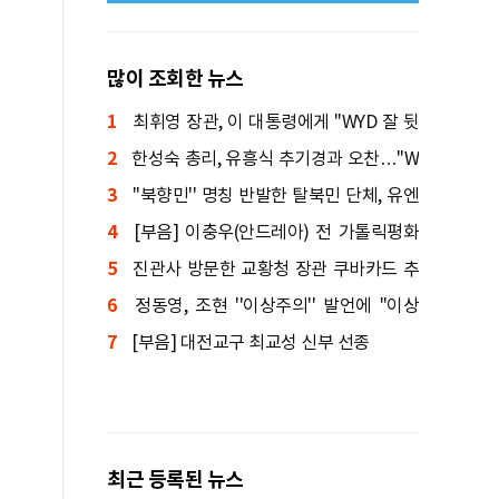
많이 조회한 뉴스
1
최휘영 장관, 이 대통령에게 "WYD 잘 뒷
2
받침하겠다"
한성숙 총리, 유흥식 추기경과 오찬…"W
3
YD 최선 다해 지원"
''북향민'' 명칭 반발한 탈북민 단체, 유엔
4
인권위 진정
[부음] 이충우(안드레아) 전 가톨릭평화
5
신문 편집국장 선종
진관사 방문한 교황청 장관 쿠바카드 추
6
기경 "공통된 믿음 있어"
정동영, 조현 ''이상주의'' 발언에 "이상
7
있어야 현실 바꿔"
[부음] 대전교구 최교성 신부 선종
최근 등록된 뉴스