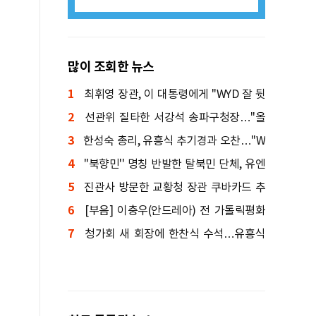
많이 조회한 뉴스
1
최휘영 장관, 이 대통령에게 "WYD 잘 뒷
2
받침하겠다"
선관위 질타한 서강석 송파구청장…"올
3
림픽공원 해결해야"
한성숙 총리, 유흥식 추기경과 오찬…"W
4
YD 최선 다해 지원"
''북향민'' 명칭 반발한 탈북민 단체, 유엔
5
인권위 진정
진관사 방문한 교황청 장관 쿠바카드 추
6
기경 "공통된 믿음 있어"
[부음] 이충우(안드레아) 전 가톨릭평화
7
신문 편집국장 선종
청가회 새 회장에 한찬식 수석…유흥식
추기경 "좋은 정치 힘써달라"