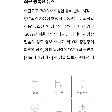
최근 등록된 뉴스
수원교구, ‘WYD 수호성인 유해 순례’ 시작
李 "폭염·가뭄에 행정력 총동원"…야외작업
중지·휴식 철저 점검
정동영, 조현 ''이상주의'' 발언에 "이상 있어
야 현실 바꿔"
“2027년 서울에서 만나요”… 산티아고 광장
달군 한국 청년들
말씀의 성모 영보 수녀회 제10대 총원장에
박미숙 수녀
최휘영 장관, 이 대통령에게 "WYD 잘 뒷받침
하겠다"
[사도직 현장에서] 한 명을 돌보기 위해선 네
명이 들것을 들어야 합니다