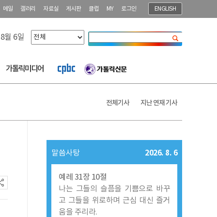
메일
갤러리
자료실
게시판
클럽
MY
로그인
ENGLISH
 8월 6일
닫기
가톨릭미디어
전체기사
지난 연재 기사
2026. 8. 6
말씀사탕
예레 31장 10절
나는 그들의 슬픔을 기쁨으로 바꾸
고 그들을 위로하며 근심 대신 즐거
움을 주리라.