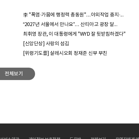
李 "폭염·가뭄에 행정력 총동원"…야외작업 중지·...
“2027년 서울에서 만나요”… 산티아고 광장 달...
최휘영 장관, 이 대통령에게 "WYD 잘 뒷받침하겠다"
[신앙단상] 사랑의 섬김
[위령기도를] 살레시오회 정재준 신부 부친
전체보기