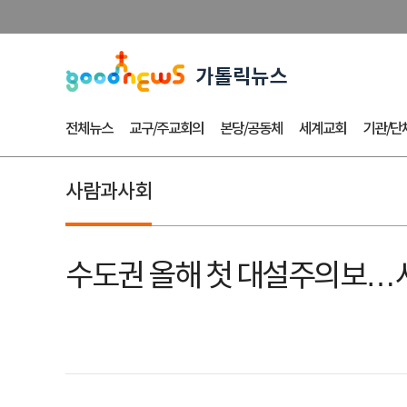
전체뉴스
교구/주교회의
본당/공동체
세계교회
기관/단
사람과사회
수도권 올해 첫 대설주의보…서