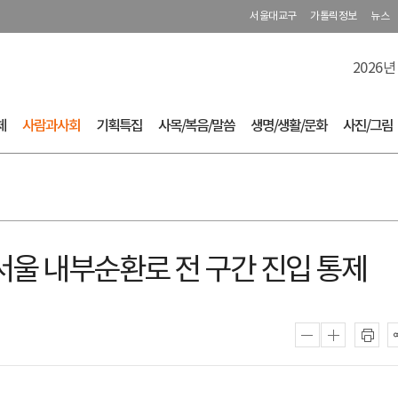
서울대교구
가톨릭정보
뉴스
2026년
체
사람과사회
기획특집
사목/복음/말씀
생명/생활/문화
사진/그림
울 내부순환로 전 구간 진입 통제