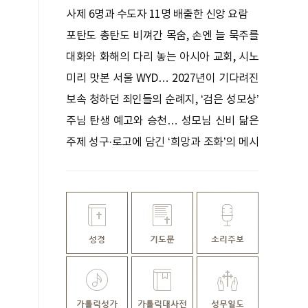
사제 6명과 수도자 11명 배출한 신앙 요람
포탄도 총탄도 비껴간 목숨, 손엔 늘 묵주를
쥐고 있었다
대화와 화해의 다리 놓는 아시아 교회, 시노
드로 하나 되다
미리 맛본 서울 WYD… 2027년이 기다려진
다
보속 청하던 죄인들의 순례지, ‘검은 성모상’
기적 간직한 성지
주님 탄생 예고와 승천… 성모님 신비 닮은
꽃
주제 성구·로고에 담긴 ‘희망과 조화’의 메시
지