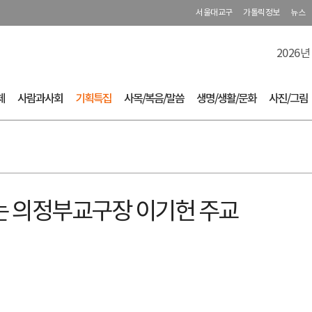
서울대교구
가톨릭정보
뉴스
2026년
체
사람과사회
기획특집
사목/복음/말씀
생명/생활/문화
사진/그림
맞는 의정부교구장 이기헌 주교