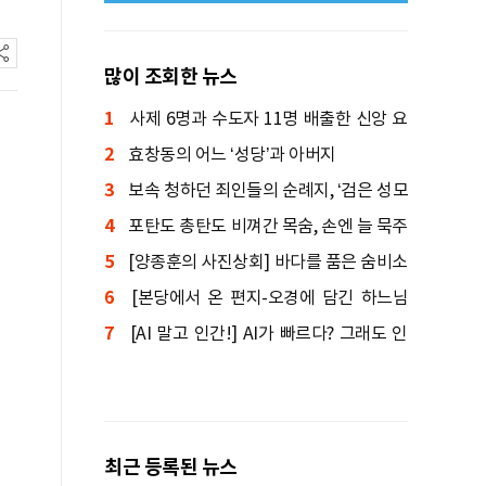
많이 조회한 뉴스
1
사제 6명과 수도자 11명 배출한 신앙 요
2
람
효창동의 어느 ‘성당’과 아버지
3
보속 청하던 죄인들의 순례지, ‘검은 성모
4
상’ 기적 간직한 성지
포탄도 총탄도 비껴간 목숨, 손엔 늘 묵주
5
를 쥐고 있었다
[양종훈의 사진상회] 바다를 품은 숨비소
6
리
[본당에서 온 편지-오경에 담긴 하느님
7
말씀] 창세기④: 인간의 죄와 죽음, 원복음
[AI 말고 인간!] AI가 빠르다? 그래도 인
간이 먼저 도착한다
최근 등록된 뉴스