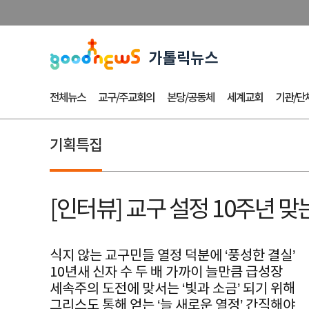
전체뉴스
교구/주교회의
본당/공동체
세계교회
기관/단
기획특집
[인터뷰] 교구 설정 10주년 
식지 않는 교구민들 열정 덕분에 ‘풍성한 결실’
10년새 신자 수 두 배 가까이 늘만큼 급성장
세속주의 도전에 맞서는 ‘빛과 소금’ 되기 위해
그리스도 통해 얻는 ‘늘 새로운 열정’ 간직해야