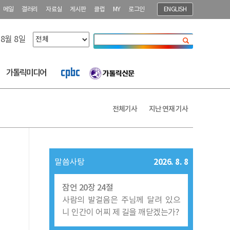
메일
갤러리
자료실
게시판
클럽
MY
로그인
ENGLISH
 8월 8일
닫기
가톨릭미디어
전체기사
지난 연재 기사
2026. 8. 8
말씀사탕
잠언 20장 24절
사람의 발걸음은 주님께 달려 있으
니 인간이 어찌 제 길을 깨닫겠는가?