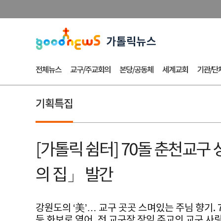
전체뉴스
교구/주교회의
본당/공동체
세계교회
기관/단
기획특집
[가톨릭 쉼터] 70돌 춘천교구 
의 집」 발간
강원도의 ‘美’… 교구 곳곳 스며있는 주님 향기.
등 화보로 엮어, 전 교구장 장익 주교의 교구 사