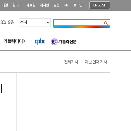
메일
갤러리
자료실
게시판
클럽
MY
로그인
ENGLISH
 8월 9일
닫기
가톨릭미디어
전체기사
지난 연재 기사
리
상