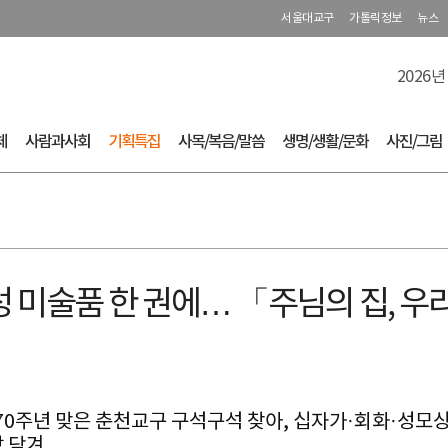
서울대교구
가톨릭정보
뉴스
2026년
체
사람과사회
기획특집
사목/복음/말씀
생명/생활/문화
사진/그림
성 미술품 한 권에… 「주님의 집, 우
 70주년 맞은 춘천교구 구석구석 찾아, 십자가·회화·성모
랑 담겨