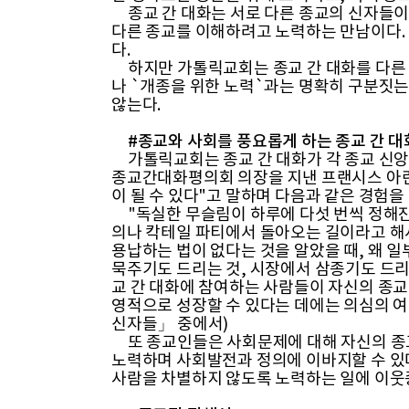
종교 간 대화는 서로 다른 종교의 신자들이
다른 종교를 이해하려고 노력하는 만남이다. 
다.
하지만 가톨릭교회는 종교 간 대화를 다른 
나 `개종을 위한 노력`과는 명확히 구분짓는
않는다.
#종교와 사회를 풍요롭게 하는 종교 간 대
가톨릭교회는 종교 간 대화가 각 종교 신앙
종교간대화평의회 의장을 지낸 프랜시스 아린
이 될 수 있다"고 말하며 다음과 같은 경험을
"독실한 무슬림이 하루에 다섯 번씩 정해진
의나 칵테일 파티에서 돌아오는 길이라고 해
용납하는 법이 없다는 것을 알았을 때, 왜 
묵주기도 드리는 것, 시장에서 삼종기도 드리
교 간 대화에 참여하는 사람들이 자신의 종교
영적으로 성장할 수 있다는 데에는 의심의 여
신자들」 중에서)
또 종교인들은 사회문제에 대해 자신의 종교
노력하며 사회발전과 정의에 이바지할 수 있다
사람을 차별하지 않도록 노력하는 일에 이웃