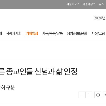
서울대교구
가톨릭정보
뉴스
2026년
체
사람과사회
기획특집
사목/복음/말씀
생명/생활/문화
사진/그림
다른 종교인들 신념과 삶 인정
확히 구분