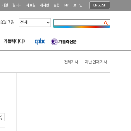
메일
갤러리
자료실
게시판
클럽
MY
로그인
ENGLISH
 8월 7일
닫기
가톨릭미디어
전체기사
지난 연재 기사