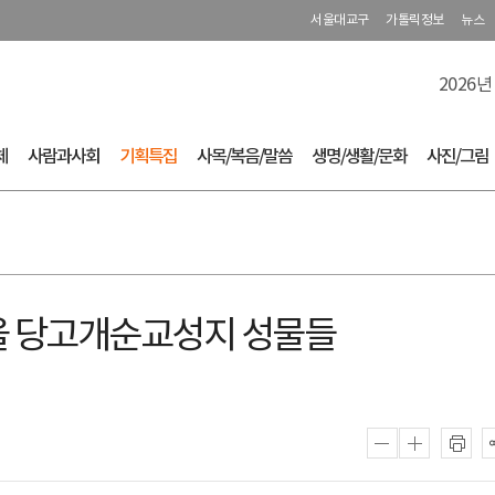
서울대교구
가톨릭정보
뉴스
2026년
체
사람과사회
기획특집
사목/복음/말씀
생명/생활/문화
사진/그림
서울 당고개순교성지 성물들