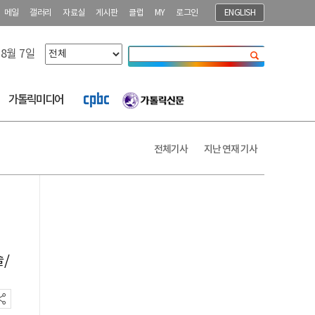
메일
갤러리
자료실
게시판
클럽
MY
로그인
ENGLISH
 8월 7일
닫기
가톨릭미디어
전체기사
지난 연재 기사
/