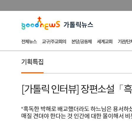
전체뉴스
교구/주교회의
본당/공동체
세계교회
기관/단
기획특집
[가톨릭 인터뷰] 장편소설「흑
“혹독한 박해로 배교했더라도 하느님은 용서하셨을
매질 견뎌야 한다는 것 인간에 대한 몰이해서 비