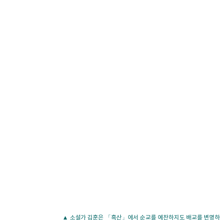
▲ 소설가 김훈은 「흑산」에서 순교를 예찬하지도 배교를 변명하지