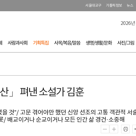
서울대교구
가톨릭정보
뉴스
2026년
체
사람과사회
기획특집
사목/복음/말씀
생명/생활/문화
사진/그림
산」 펴낸 소설가 김훈
 것”/ 고문 겪어야만 했던 신앙 선조의 고통 객관적 서술
롯/ 배교이거나 순교이거나 모든 인간 삶 경건·소중해