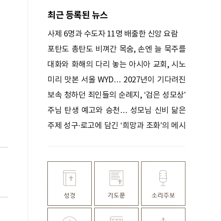
최근 등록된 뉴스
사제 6명과 수도자 11명 배출한 신앙 요람
포탄도 총탄도 비껴간 목숨, 손엔 늘 묵주를
쥐고 있었다
대화와 화해의 다리 놓는 아시아 교회, 시노
드로 하나 되다
미리 맛본 서울 WYD… 2027년이 기다려진
다
보속 청하던 죄인들의 순례지, ‘검은 성모상’
기적 간직한 성지
주님 탄생 예고와 승천… 성모님 신비 닮은
꽃
주제 성구·로고에 담긴 ‘희망과 조화’의 메시
지