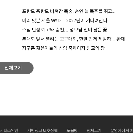
포탄도 총탄도 비껴간 목숨, 손엔 늘 묵주를 쥐고...
미리 맛본 서울 WYD… 2027년이 기다려진다
주님 탄생 예고와 승천… 성모님 신비 닮은 꽃
본대회 앞서 열리는 교구대회, 한발 먼저 체험하는 환대
지구촌 젊은이들의 신앙 축제이자 친교의 장
전체보기
서비스약관
개인정보 보호정책
도움방
전체보기
운영자에게 