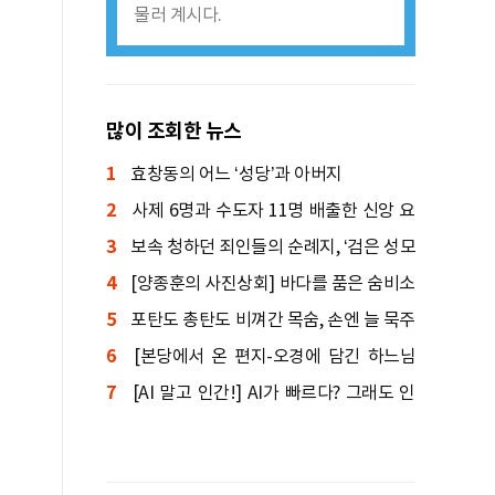
물러 계시다.
많이 조회한 뉴스
1
효창동의 어느 ‘성당’과 아버지
2
사제 6명과 수도자 11명 배출한 신앙 요
3
람
보속 청하던 죄인들의 순례지, ‘검은 성모
4
상’ 기적 간직한 성지
[양종훈의 사진상회] 바다를 품은 숨비소
5
리
포탄도 총탄도 비껴간 목숨, 손엔 늘 묵주
6
를 쥐고 있었다
[본당에서 온 편지-오경에 담긴 하느님
7
말씀] 창세기④: 인간의 죄와 죽음, 원복음
[AI 말고 인간!] AI가 빠르다? 그래도 인
간이 먼저 도착한다