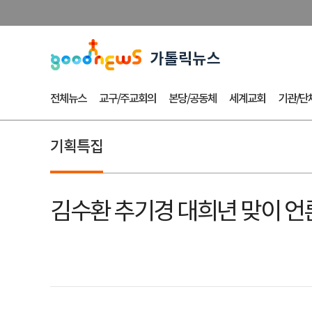
전체뉴스
교구/주교회의
본당/공동체
세계교회
기관/단
기획특집
김수환 추기경 대희년 맞이 언