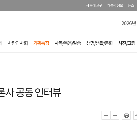
서울대교구
가톨릭정보
뉴스
2026년
체
사람과사회
기획특집
사목/복음/말씀
생명/생활/문화
사진/그림
론사 공동 인터뷰