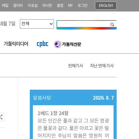
메일
갤러리
자료실
게시판
클럽
MY
로그인
ENGLISH
 8월 7일
닫기
가톨릭미디어
전체기사
지난 연재 기사
2026. 8. 7
말씀사탕
1베드 1장 24절
모든 인간은 풀과 같고 그 모든 영광
은 풀꽃과 같다. 풀은 마르고 꽃은 떨
어지지만 주님의 말씀은 영원히 머