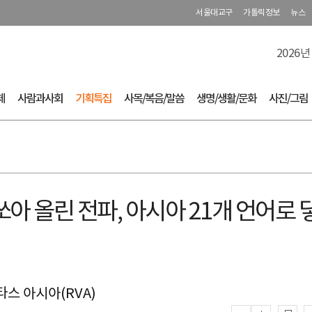
서울대교구
가톨릭정보
뉴스
2026년
체
사람과사회
기획특집
사목/복음/말씀
생명/생활/문화
사진/그림
아 올린 전파, 아시아 21개 언어로 
타스 아시아(RVA)