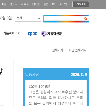
메일
갤러리
자료실
게시판
클럽
MY
로그인
ENGLISH
 8월 9일
닫기
가톨릭미디어
전체기사
지난 연재 기사
닿
2026. 8. 9
말씀사탕
1요한 1장 9절
그분은 성실하시고 의로우신 분이시
므로 우리의 죄를 용서하시고 우리
를 모든 불의에서 깨끗하게 해주십