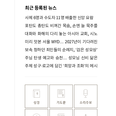
최근 등록된 뉴스
사제 6명과 수도자 11명 배출한 신앙 요람
포탄도 총탄도 비껴간 목숨, 손엔 늘 묵주를
쥐고 있었다
대화와 화해의 다리 놓는 아시아 교회, 시노
드로 하나 되다
미리 맛본 서울 WYD… 2027년이 기다려진
다
보속 청하던 죄인들의 순례지, ‘검은 성모상’
기적 간직한 성지
주님 탄생 예고와 승천… 성모님 신비 닮은
꽃
주제 성구·로고에 담긴 ‘희망과 조화’의 메시
지