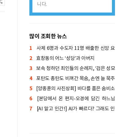
니다.
많이 조회한 뉴스
1
사제 6명과 수도자 11명 배출한 신앙 요
2
람
효창동의 어느 ‘성당’과 아버지
3
보속 청하던 죄인들의 순례지, ‘검은 성모
4
상’ 기적 간직한 성지
포탄도 총탄도 비껴간 목숨, 손엔 늘 묵주
5
를 쥐고 있었다
[양종훈의 사진상회] 바다를 품은 숨비소
6
리
[본당에서 온 편지-오경에 담긴 하느님
7
말씀] 창세기④: 인간의 죄와 죽음, 원복음
[AI 말고 인간!] AI가 빠르다? 그래도 인
간이 먼저 도착한다