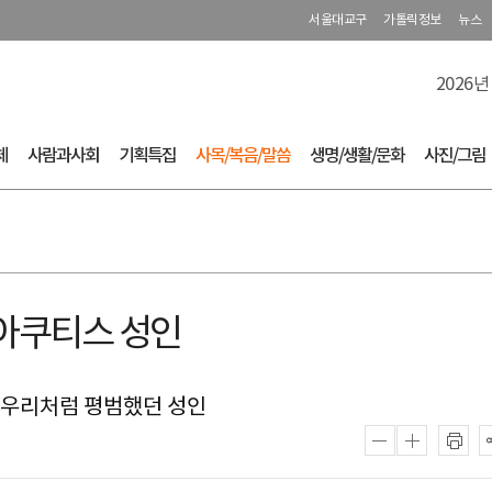
서울대교구
가톨릭정보
뉴스
2026년
체
사람과사회
기획특집
사목/복음/말씀
생명/생활/문화
사진/그림
아쿠티스 성인
- 우리처럼 평범했던 성인