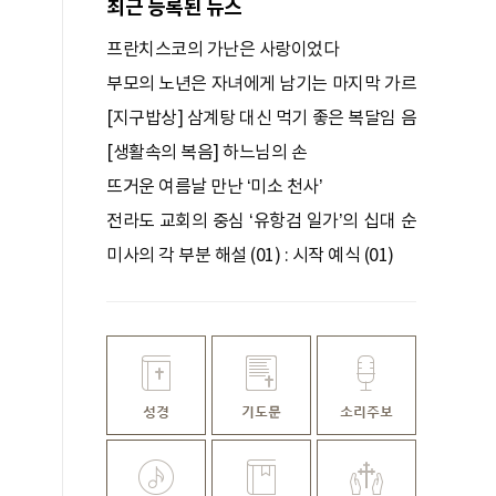
최근 등록된 뉴스
프란치스코의 가난은 사랑이었다
부모의 노년은 자녀에게 남기는 마지막 가르
침
[지구밥상] 삼계탕 대신 먹기 좋은 복달임 음
식
[생활속의 복음] 하느님의 손
뜨거운 여름날 만난 ‘미소 천사’
전라도 교회의 중심 ‘유항검 일가’의 십대 순
교자들
미사의 각 부분 해설 (01) : 시작 예식 (01)