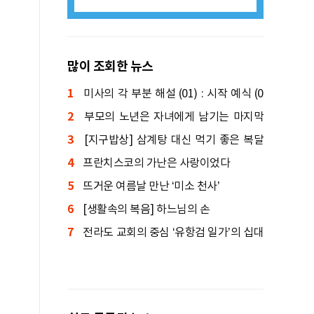
많이 조회한 뉴스
1
미사의 각 부분 해설 (01) : 시작 예식 (0
2
1)
부모의 노년은 자녀에게 남기는 마지막
3
가르침
[지구밥상] 삼계탕 대신 먹기 좋은 복달
4
임 음식
프란치스코의 가난은 사랑이었다
5
뜨거운 여름날 만난 ‘미소 천사’
6
[생활속의 복음] 하느님의 손
7
전라도 교회의 중심 ‘유항검 일가’의 십대
순교자들