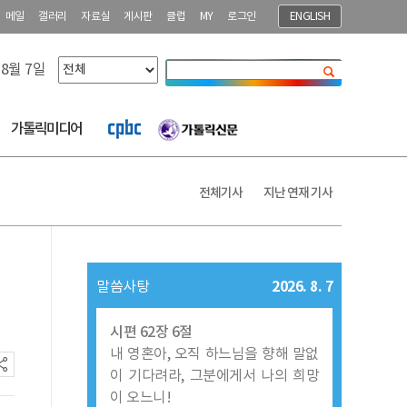
메일
갤러리
자료실
게시판
클럽
MY
로그인
ENGLISH
 8월 7일
닫기
가톨릭미디어
전체기사
지난 연재 기사
2026. 8. 7
말씀사탕
시편 62장 6절
내 영혼아, 오직 하느님을 향해 말없
이 기다려라, 그분에게서 나의 희망
이 오느니!