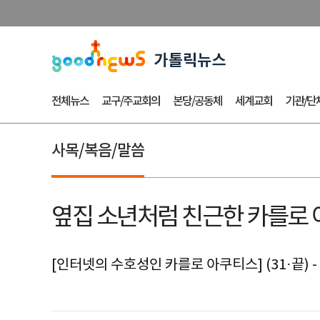
전체뉴스
교구/주교회의
본당/공동체
세계교회
기관/단
사목/복음/말씀
옆집 소년처럼 친근한 카를로 
[인터넷의 수호성인 카를로 아쿠티스] (31·끝) 