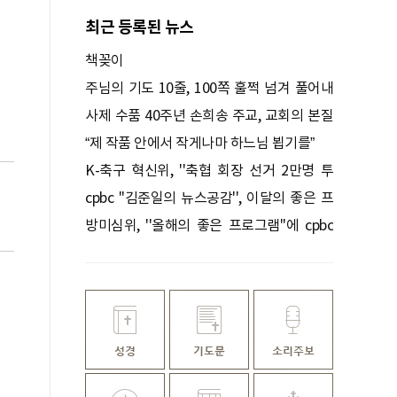
최근 등록된 뉴스
책꽂이
주님의 기도 10줄, 100쪽 훌쩍 넘겨 풀어내
다
사제 수품 40주년 손희송 주교, 교회의 본질
을 묻다
“제 작품 안에서 작게나마 하느님 뵙기를”
K-축구 혁신위, ''축협 회장 선거 2만명 투
표'' 권고
cpbc ''김준일의 뉴스공감'', 이달의 좋은 프
로그램 선정
방미심위, ''올해의 좋은 프로그램''에 cpbc
''낭비미식회'' 등 선정