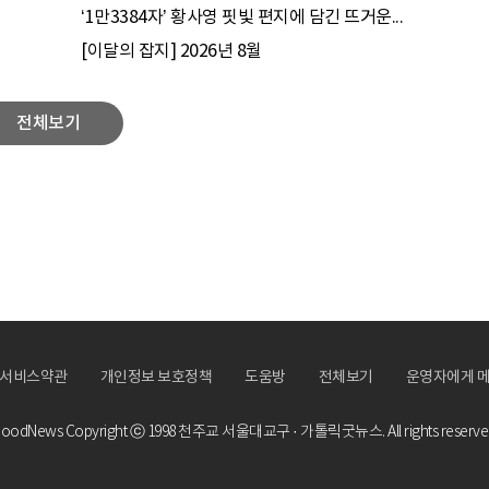
‘1만3384자’ 황사영 핏빛 편지에 담긴 뜨거운...
[이달의 잡지] 2026년 8월
전체보기
서비스약관
개인정보 보호정책
도움방
전체보기
운영자에게 
oodNews Copyright ⓒ 1998
천주교 서울대교구 · 가톨릭굿뉴스.
All rights reserve