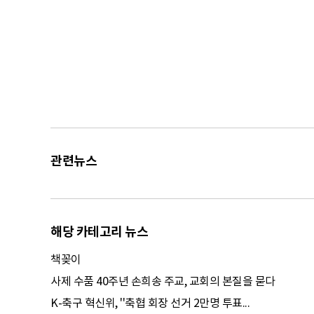
관련뉴스
해당 카테고리 뉴스
책꽂이
사제 수품 40주년 손희송 주교, 교회의 본질을 묻다
K-축구 혁신위, ''축협 회장 선거 2만명 투표...