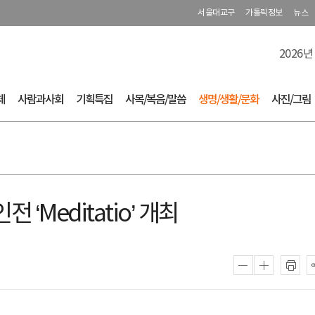
서울대교구
가톨릭정보
뉴스
2026년
체
사람과사회
기획특집
사목/복음/말씀
생명/생활/문화
사진/그림
 ‘Meditatio’ 개최