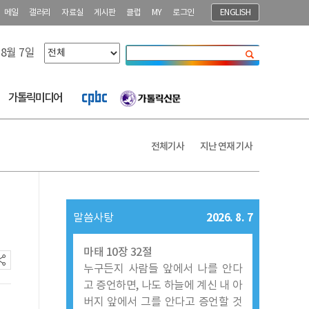
메일
갤러리
자료실
게시판
클럽
MY
로그인
ENGLISH
 8월 7일
닫기
가톨릭미디어
전체기사
지난 연재 기사
2026. 8. 7
말씀사탕
마태 10장 32절
누구든지 사람들 앞에서 나를 안다
고 증언하면, 나도 하늘에 계신 내 아
버지 앞에서 그를 안다고 증언할 것