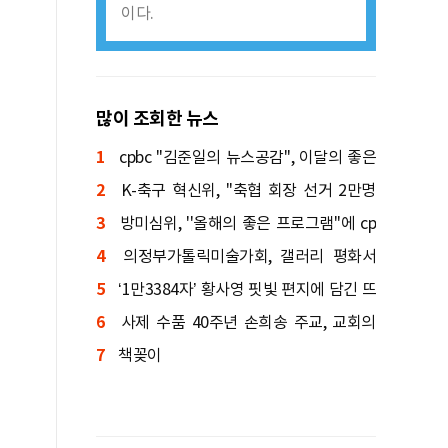
이다.
많이 조회한 뉴스
1
cpbc ''김준일의 뉴스공감'', 이달의 좋은
2
프로그램 선정
K-축구 혁신위, ''축협 회장 선거 2만명
3
투표'' 권고
방미심위, ''올해의 좋은 프로그램''에 cp
4
bc ''낭비미식회'' 등 선정
의정부가톨릭미술가회, 갤러리 평화서
5
신입회원전 연다
‘1만3384자’ 황사영 핏빛 편지에 담긴 뜨
6
거운 신앙 서사 「백서(帛書)」
사제 수품 40주년 손희송 주교, 교회의
7
본질을 묻다
책꽂이