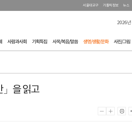
서울대교구
가톨릭정보
뉴스
2026년
체
사람과사회
기획특집
사목/복음/말씀
생명/생활/문화
사진/그림
간」을 읽고