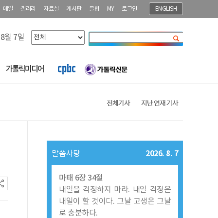
메일
갤러리
자료실
게시판
클럽
MY
로그인
ENGLISH
 8월 7일
닫기
가톨릭미디어
전체기사
지난 연재 기사
2026. 8. 7
말씀사탕
마태 6장 34절
내일을 걱정하지 마라. 내일 걱정은
내일이 할 것이다. 그날 고생은 그날
로 충분하다.