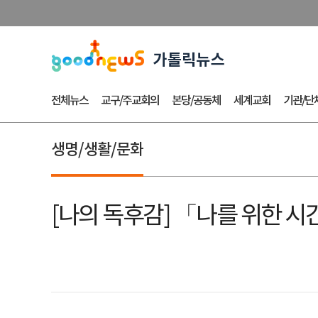
전체뉴스
교구/주교회의
본당/공동체
세계교회
기관/단
생명/생활/문화
[나의 독후감] 「나를 위한 시