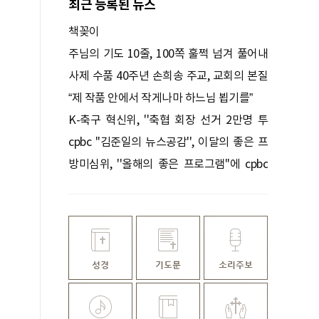
최근 등록된 뉴스
책꽂이
주님의 기도 10줄, 100쪽 훌쩍 넘겨 풀어내
다
사제 수품 40주년 손희송 주교, 교회의 본질
을 묻다
“제 작품 안에서 작게나마 하느님 뵙기를”
K-축구 혁신위, ''축협 회장 선거 2만명 투
표'' 권고
cpbc ''김준일의 뉴스공감'', 이달의 좋은 프
로그램 선정
방미심위, ''올해의 좋은 프로그램''에 cpbc
''낭비미식회'' 등 선정