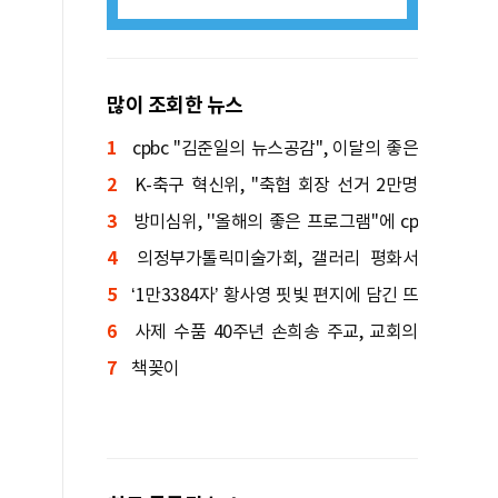
많이 조회한 뉴스
1
cpbc ''김준일의 뉴스공감'', 이달의 좋은
2
프로그램 선정
K-축구 혁신위, ''축협 회장 선거 2만명
3
투표'' 권고
방미심위, ''올해의 좋은 프로그램''에 cp
4
bc ''낭비미식회'' 등 선정
의정부가톨릭미술가회, 갤러리 평화서
5
신입회원전 연다
‘1만3384자’ 황사영 핏빛 편지에 담긴 뜨
6
거운 신앙 서사 「백서(帛書)」
사제 수품 40주년 손희송 주교, 교회의
7
본질을 묻다
책꽂이