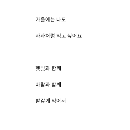
가을에는 나도
사과처럼 익고 싶어요
햇빛과 함께
바람과 함께
빨갛게 익어서