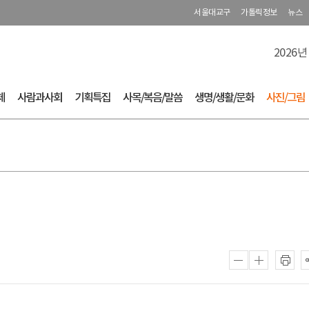
서울대교구
가톨릭정보
뉴스
2026년
체
사람과사회
기획특집
사목/복음/말씀
생명/생활/문화
사진/그림