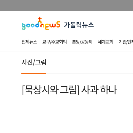
전체뉴스
교구/주교회의
본당/공동체
세계교회
기관/단
사진/그림
[묵상시와 그림] 사과 하나