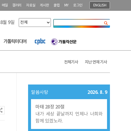
메일
갤러리
자료실
게시판
클럽
MY
로그인
ENGLISH
 8월 9일
닫기
가톨릭미디어
전체기사
지난 연재 기사
2026. 8. 9
말씀사탕
마태 28장 20절
내가 세상 끝날까지 언제나 너희와
함께 있겠노라.