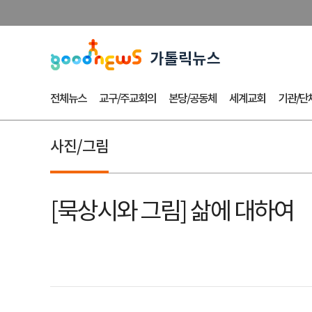
전체뉴스
교구/주교회의
본당/공동체
세계교회
기관/단
사진/그림
[묵상시와 그림] 삶에 대하여