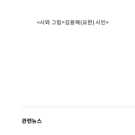
<시와 그림=김용해(요한) 시인>
관련뉴스