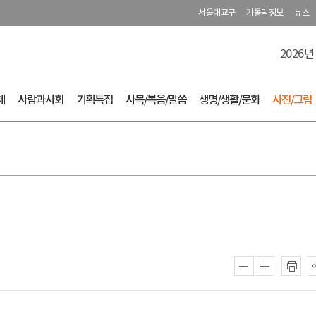
서울대교구
가톨릭정보
뉴스
2026년
체
사람과사회
기획특집
사목/복음/말씀
생명/생활/문화
사진/그림