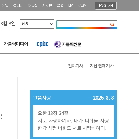
메일
갤러리
자료실
게시판
클럽
MY
로그인
ENGLISH
 8월 8일
닫기
가톨릭미디어
전체기사
지난 연재 기사
2026. 8. 8
말씀사탕
요한 13장 34절
서로 사랑하여라. 내가 너희를 사랑
한 것처럼 너희도 서로 사랑하여라.