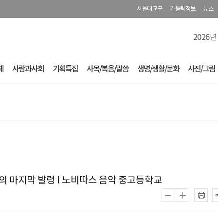
서울대교구
가톨릭정보
뉴스
2026년
체
사람과사회
기획특집
사목/복음/말씀
생명/생활/문화
사진/그림
님의 마지막 발령 l 노비따스 음악 중고등학교