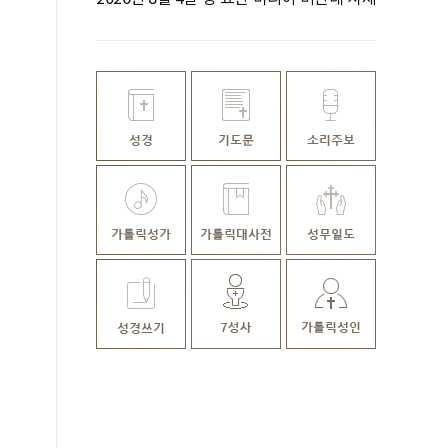
기념일 매일미사ㅣ정호철 바오로 신부 집전