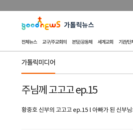
전체뉴스
교구/주교회의
본당/공동체
세계교회
기관/단
가톨릭미디어
주님께 고고고 ep.15
황중호 신부의 고고고 ep.15 l 아빠가 된 신부