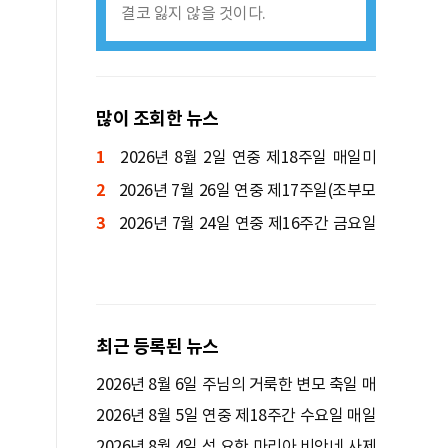
결코 잃지 않을 것이다.
많이 조회한 뉴스
1
2026년 8월 2일 연중 제18주일 매일미
2
사ㅣ양정진 세례자 요한 신부 집전
2026년 7월 26일 연중 제17주일(조부모
3
와 노인의 날) 매일미사ㅣ박규식 암브로시
2026년 7월 24일 연중 제16주간 금요일
오 신부 집전
매일미사ㅣ김종윤 사도요한 신부 집전
최근 등록된 뉴스
2026년 8월 6일 주님의 거룩한 변모 축일 매
일미사ㅣ김명호 요셉 신부 집전
2026년 8월 5일 연중 제18주간 수요일 매일
미사ㅣ김윤욱 루카 신부 집전
2026년 8월 4일 성 요한 마리아 비안네 사제