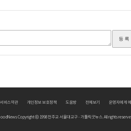
서비스약관
개인정보 보호정책
도움방
전체보기
운영자에게 
oodNews Copyright ⓒ 1998
천주교 서울대교구 · 가톨릭굿뉴스.
All rights reserve