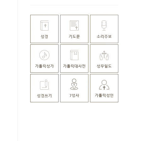
일미사ㅣ김명호 요셉 신부 집전