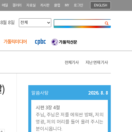
메일
갤러리
자료실
게시판
클럽
MY
로그인
ENGLISH
 8월 8일
닫기
가톨릭미디어
전체기사
지난 연재 기사
)
2026. 8. 8
말씀사탕
시편 3장 4절
주님, 주님은 저를 에워싼 방패, 저의
영광, 저의 머리를 들어 올려 주시는
분이시옵니다.