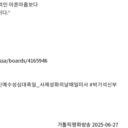
 의인 아흔아홉보다
다.”
issa/boards/4165946
룩하신예수성심대축일_사제성화의날매일미사 #박기석신부
가톨릭평화방송 2025-06-27