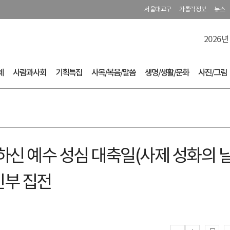
서울대교구
가톨릭정보
뉴스
2026년
체
사람과사회
기획특집
사목/복음/말씀
생명/생활/문화
사진/그림
룩하신 예수 성심 대축일(사제 성화의 날
부 집전