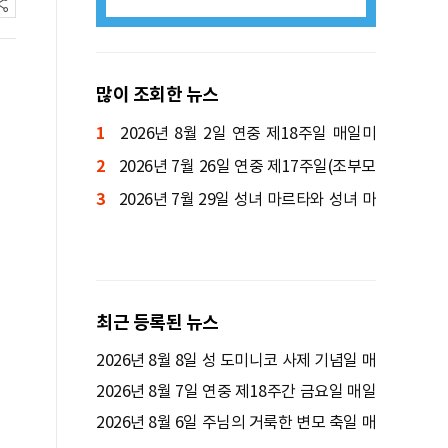
많이 조회한 뉴스
1
2026년 8월 2일 연중 제18주일 매일미
2
사ㅣ양정진 세례자 요한 신부 집전
2026년 7월 26일 연중 제17주일(조부모
3
와 노인의 날) 매일미사ㅣ박규식 암브로시
2026년 7월 29일 성녀 마르타와 성녀 마
오 신부 집전
리아와 성 라자로 기념일 매일미사ㅣ김태영
사도요한 신부 집전
최근 등록된 뉴스
2026년 8월 8일 성 도미니코 사제 기념일 매
일미사ㅣ김윤욱 루카 신부 집전
2026년 8월 7일 연중 제18주간 금요일 매일
미사ㅣ정연우 스테파노 신부 집전
2026년 8월 6일 주님의 거룩한 변모 축일 매