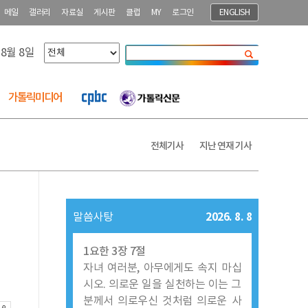
메일
갤러리
자료실
게시판
클럽
MY
로그인
ENGLISH
 8월 8일
닫기
가톨릭미디어
전체기사
지난 연재 기사
2026. 8. 8
말씀사탕
1요한 3장 7절
자녀 여러분, 아무에게도 속지 마십
시오. 의로운 일을 실천하는 이는 그
분께서 의로우신 것처럼 의로운 사