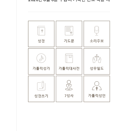
일미사ㅣ김명호 요셉 신부 집전