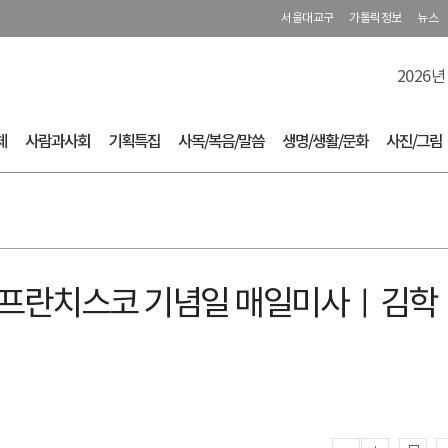
서울대교구
가톨릭정보
뉴스
2026년
체
사람과사회
기획특집
사목/복음/말씀
생명/생활/문화
사진/그림
 성 프란치스코 기념일 매일미사ㅣ김학