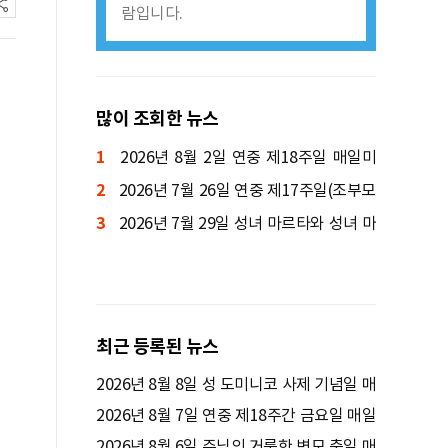
람입니다.
많이 조회한 뉴스
1
2026년 8월 2일 연중 제18주일 매일미
2
사ㅣ양정진 세례자 요한 신부 집전
2026년 7월 26일 연중 제17주일(조부모
3
와 노인의 날) 매일미사ㅣ박규식 암브로시
2026년 7월 29일 성녀 마르타와 성녀 마
오 신부 집전
리아와 성 라자로 기념일 매일미사ㅣ김태영
사도요한 신부 집전
최근 등록된 뉴스
2026년 8월 8일 성 도미니코 사제 기념일 매
일미사ㅣ김윤욱 루카 신부 집전
2026년 8월 7일 연중 제18주간 금요일 매일
미사ㅣ정연우 스테파노 신부 집전
2026년 8월 6일 주님의 거룩한 변모 축일 매