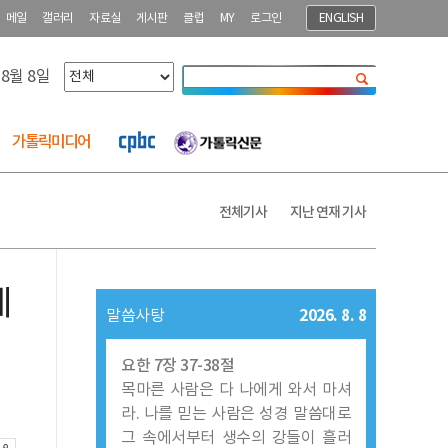
메일
갤러리
자료실
게시판
클럽
MY
로그인
ENGLISH
 8월 8일
닫기
가톨릭미디어
전체기사
지난 연재 기사
레
2026. 8. 8
말씀사탕
요한 7장 37-38절
목마른 사람은 다 나에게 와서 마셔
라. 나를 믿는 사람은 성경 말씀대로
그 속에서부터 생수의 강들이 흘러