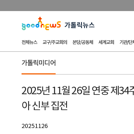
전체뉴스
교구/주교회의
본당/공동체
세계교회
기관/단
가톨릭미디어
2025년 11월 26일 연중 
아 신부 집전
20251126