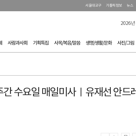
서울대교구
가톨릭정보
뉴스
2026년
체
사람과사회
기획특집
사목/복음/말씀
생명/생활/문화
사진/그림
제34주간 수요일 매일미사ㅣ유재선 안드