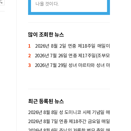
나올 것이다.
많이 조회한 뉴스
1
2026년 8월 2일 연중 제18주일 매일미
2
사ㅣ양정진 세례자 요한 신부 집전
2026년 7월 26일 연중 제17주일(조부모
3
와 노인의 날) 매일미사ㅣ박규식 암브로시
2026년 7월 29일 성녀 마르타와 성녀 마
오 신부 집전
리아와 성 라자로 기념일 매일미사ㅣ김태영
사도요한 신부 집전
최근 등록된 뉴스
2026년 8월 8일 성 도미니코 사제 기념일 매
일미사ㅣ김윤욱 루카 신부 집전
2026년 8월 7일 연중 제18주간 금요일 매일
미사ㅣ정연우 스테파노 신부 집전
2026년 8월 6일 주님의 거룩한 변모 축일 매