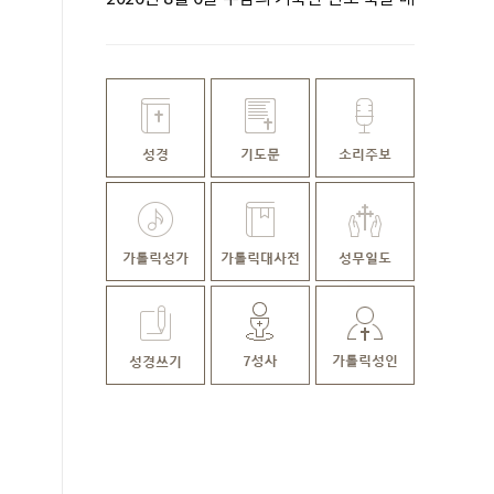
일미사ㅣ김명호 요셉 신부 집전